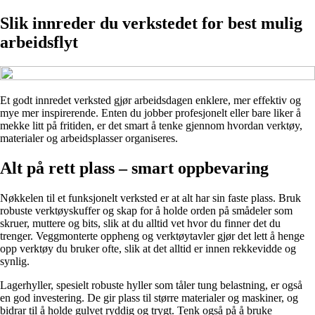
Slik innreder du verkstedet for best mulig
arbeidsflyt
Et godt innredet verksted gjør arbeidsdagen enklere, mer effektiv og
mye mer inspirerende. Enten du jobber profesjonelt eller bare liker å
mekke litt på fritiden, er det smart å tenke gjennom hvordan verktøy,
materialer og arbeidsplasser organiseres.
Alt på rett plass – smart oppbevaring
Nøkkelen til et funksjonelt verksted er at alt har sin faste plass. Bruk
robuste verktøyskuffer og skap for å holde orden på smådeler som
skruer, muttere og bits, slik at du alltid vet hvor du finner det du
trenger. Veggmonterte oppheng og verktøytavler gjør det lett å henge
opp verktøy du bruker ofte, slik at det alltid er innen rekkevidde og
synlig.
Lagerhyller, spesielt robuste hyller som tåler tung belastning, er også
en god investering. De gir plass til større materialer og maskiner, og
bidrar til å holde gulvet ryddig og trygt. Tenk også på å bruke