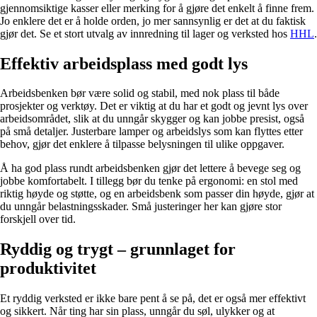
gjennomsiktige kasser eller merking for å gjøre det enkelt å finne frem.
Jo enklere det er å holde orden, jo mer sannsynlig er det at du faktisk
gjør det. Se et stort utvalg av innredning til lager og verksted hos
HHL
.
Effektiv arbeidsplass med godt lys
Arbeidsbenken bør være solid og stabil, med nok plass til både
prosjekter og verktøy. Det er viktig at du har et godt og jevnt lys over
arbeidsområdet, slik at du unngår skygger og kan jobbe presist, også
på små detaljer. Justerbare lamper og arbeidslys som kan flyttes etter
behov, gjør det enklere å tilpasse belysningen til ulike oppgaver.
Å ha god plass rundt arbeidsbenken gjør det lettere å bevege seg og
jobbe komfortabelt. I tillegg bør du tenke på ergonomi: en stol med
riktig høyde og støtte, og en arbeidsbenk som passer din høyde, gjør at
du unngår belastningsskader. Små justeringer her kan gjøre stor
forskjell over tid.
Ryddig og trygt – grunnlaget for
produktivitet
Et ryddig verksted er ikke bare pent å se på, det er også mer effektivt
og sikkert. Når ting har sin plass, unngår du søl, ulykker og at