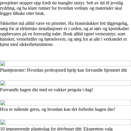
prosjekter stopper opp fordi du mangler utstyr. Sett av tid til jevnlig
rydding, og ha klare rutiner for hvordan verktøy og materialer skal
legges tilbake etter bruk.
Sikkerhet må alltid være en prioritet. Ha brannslukker lett tilgjengelig,
sørg for at elektriske installasjoner er i orden, og at støv og kjemikalier
oppbevares på en forsvarlig måte. Bruk alltid egnet verneutstyr, som
hansker, vernebriller og hørselsvern, og sørg for at alle i verkstedet er
kjent med sikkerhetsrutinene.
Planttjenester: Hvordan profesjonell hjelp kan forvandle hjemmet ditt
Forvandle hagen din med en vakker pergola i dag!
Hva er rullende gress, og hvordan kan det forbedre hagen din?
10 imponerende planteslag for drivhuset ditt: Ekspertens valg