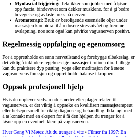
Myofascial frigjøring:
Teknikker som jobber med å løsne
opp fascia, bindevevet som dekker musklene, for å gi bedre
bevegelse og avlaste press på nerven.
Aromaterapi:
Bruk av beroligende essensielle oljer under
massasjen kan bidra til å redusere stressnivået og fremme
avslapning, noe som også kan påvirke vagusnerven positivt.
Regelmessig oppfølging og egenomsorg
For å opprettholde en sunn nervetilstand og forebygge tilbakeslag, er
det viktig å inkludere regelmessige massasjer i rutinen din. I tillegg
kan du praktisere dyp pusting, yoga eller meditasjon for å støtte
vagusnervens funksjon og opprettholde balanse i kroppen.
Oppsøk profesjonell hjelp
Hvis du opplever vedvarende smerter eller plager relatert til
vagusnerven, er det viktig å oppsøke en kvalifisert massasjeterapeut
eller helsepersonell for riktig diagnose og behandling. Ikke nøl med
å ta kontakt med en ekspert for å få den hjelpen du trenger for å
løsne opp en eventuell klem på vagusnerven.
Hver Gang Vi Møtes: Alt du trenger å vite
•
Filmer fra 1997: En