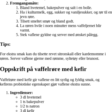
Fremgangsmåte:
Bland hvetemel, bakepulver og salt i en bolle.
Ha i kulturmelk, egg, sukker og vaniljesukker, og rør til en
jevn røre.
Tilsett smeltet smør og bland godt.
La røren hvile i noen minutter mens vaffeljernet blir
varmt.
Stek vaflene gyldne og server med ønsket pålegg.
Tips:
For ekstra smak kan du tilsette revet sitronskall eller kardemomme i
røren. Server vaflene gjerne med rømme, syltetøy eller brunost.
Oppskrift på vaffelrøre med kefir
Vaffelrøre med kefir gir vaflene en litt syrlig og fyldig smak, og
kefirens probiotiske egenskaper gjør vaflene ekstra sunne.
Ingredienser:
3 dl hvetemel
1 ts bakepulver
1/2 ts natron
3 dl kefir