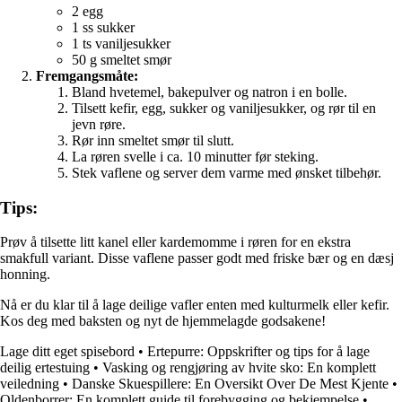
2 egg
1 ss sukker
1 ts vaniljesukker
50 g smeltet smør
Fremgangsmåte:
Bland hvetemel, bakepulver og natron i en bolle.
Tilsett kefir, egg, sukker og vaniljesukker, og rør til en
jevn røre.
Rør inn smeltet smør til slutt.
La røren svelle i ca. 10 minutter før steking.
Stek vaflene og server dem varme med ønsket tilbehør.
Tips:
Prøv å tilsette litt kanel eller kardemomme i røren for en ekstra
smakfull variant. Disse vaflene passer godt med friske bær og en dæsj
honning.
Nå er du klar til å lage deilige vafler enten med kulturmelk eller kefir.
Kos deg med baksten og nyt de hjemmelagde godsakene!
Lage ditt eget spisebord
•
Ertepurre: Oppskrifter og tips for å lage
deilig ertestuing
•
Vasking og rengjøring av hvite sko: En komplett
veiledning
•
Danske Skuespillere: En Oversikt Over De Mest Kjente
•
Oldenborrer: En komplett guide til forebygging og bekjempelse
•