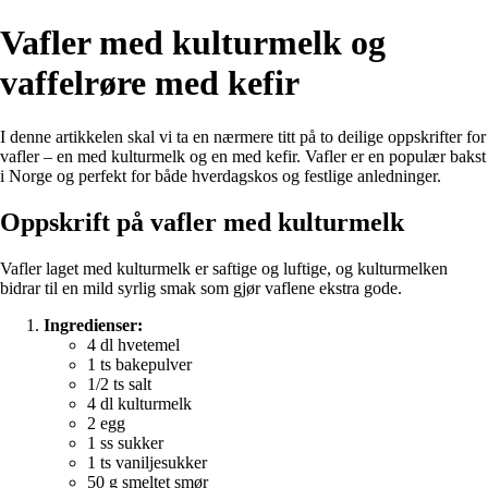
Vafler med kulturmelk og
vaffelrøre med kefir
I denne artikkelen skal vi ta en nærmere titt på to deilige oppskrifter for
vafler – en med kulturmelk og en med kefir. Vafler er en populær bakst
i Norge og perfekt for både hverdagskos og festlige anledninger.
Oppskrift på vafler med kulturmelk
Vafler laget med kulturmelk er saftige og luftige, og kulturmelken
bidrar til en mild syrlig smak som gjør vaflene ekstra gode.
Ingredienser:
4 dl hvetemel
1 ts bakepulver
1/2 ts salt
4 dl kulturmelk
2 egg
1 ss sukker
1 ts vaniljesukker
50 g smeltet smør