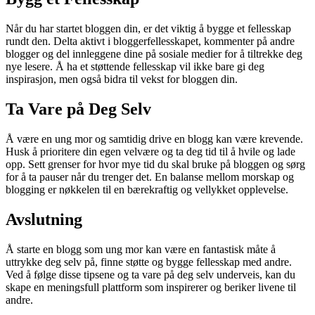
Når du har startet bloggen din, er det viktig å bygge et fellesskap
rundt den. Delta aktivt i bloggerfellesskapet, kommenter på andre
blogger og del innleggene dine på sosiale medier for å tiltrekke deg
nye lesere. Å ha et støttende fellesskap vil ikke bare gi deg
inspirasjon, men også bidra til vekst for bloggen din.
Ta Vare på Deg Selv
Å være en ung mor og samtidig drive en blogg kan være krevende.
Husk å prioritere din egen velvære og ta deg tid til å hvile og lade
opp. Sett grenser for hvor mye tid du skal bruke på bloggen og sørg
for å ta pauser når du trenger det. En balanse mellom morskap og
blogging er nøkkelen til en bærekraftig og vellykket opplevelse.
Avslutning
Å starte en blogg som ung mor kan være en fantastisk måte å
uttrykke deg selv på, finne støtte og bygge fellesskap med andre.
Ved å følge disse tipsene og ta vare på deg selv underveis, kan du
skape en meningsfull plattform som inspirerer og beriker livene til
andre.