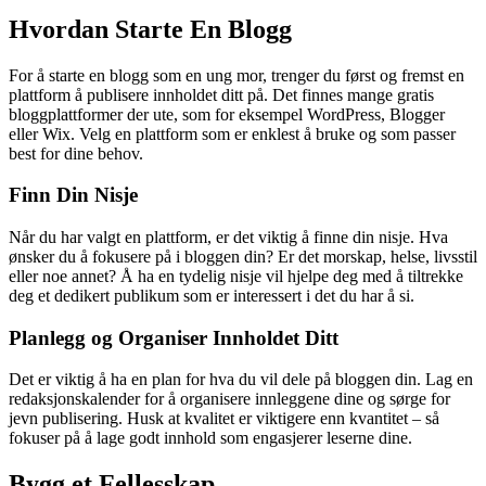
Hvordan Starte En Blogg
For å starte en blogg som en ung mor, trenger du først og fremst en
plattform å publisere innholdet ditt på. Det finnes mange gratis
bloggplattformer der ute, som for eksempel WordPress, Blogger
eller Wix. Velg en plattform som er enklest å bruke og som passer
best for dine behov.
Finn Din Nisje
Når du har valgt en plattform, er det viktig å finne din nisje. Hva
ønsker du å fokusere på i bloggen din? Er det morskap, helse, livsstil
eller noe annet? Å ha en tydelig nisje vil hjelpe deg med å tiltrekke
deg et dedikert publikum som er interessert i det du har å si.
Planlegg og Organiser Innholdet Ditt
Det er viktig å ha en plan for hva du vil dele på bloggen din. Lag en
redaksjonskalender for å organisere innleggene dine og sørge for
jevn publisering. Husk at kvalitet er viktigere enn kvantitet – så
fokuser på å lage godt innhold som engasjerer leserne dine.
Bygg et Fellesskap