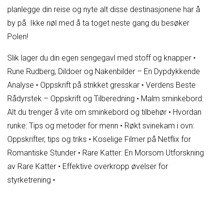
planlegge din reise og nyte alt disse destinasjonene har å
by på. Ikke nøl med å ta toget neste gang du besøker
Polen!
Slik lager du din egen sengegavl med stoff og knapper
•
Rune Rudberg, Dildoer og Nakenbilder – En Dypdykkende
Analyse
•
Oppskrift på strikket gresskar
•
Verdens Beste
Rådyrstek – Oppskrift og Tilberedning
•
Malm sminkebord:
Alt du trenger å vite om sminkebord og tilbehør
•
Hvordan
runke: Tips og metoder for menn
•
Røkt svinekam i ovn:
Oppskrifter, tips og triks
•
Koselige Filmer på Netflix for
Romantiske Stunder
•
Rare Katter: En Morsom Utforskning
av Rare Katter
•
Effektive overkropp øvelser for
styrketrening
•