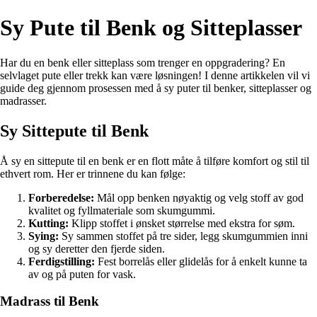
Sy Pute til Benk og Sitteplasser
Har du en benk eller sitteplass som trenger en oppgradering? En
selvlaget pute eller trekk kan være løsningen! I denne artikkelen vil vi
guide deg gjennom prosessen med å sy puter til benker, sitteplasser og
madrasser.
Sy Sittepute til Benk
Å sy en sittepute til en benk er en flott måte å tilføre komfort og stil til
ethvert rom. Her er trinnene du kan følge:
Forberedelse:
Mål opp benken nøyaktig og velg stoff av god
kvalitet og fyllmateriale som skumgummi.
Kutting:
Klipp stoffet i ønsket størrelse med ekstra for søm.
Sying:
Sy sammen stoffet på tre sider, legg skumgummien inni
og sy deretter den fjerde siden.
Ferdigstilling:
Fest borrelås eller glidelås for å enkelt kunne ta
av og på puten for vask.
Madrass til Benk