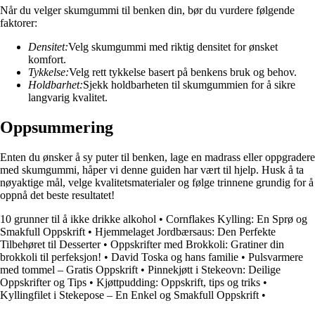
Når du velger skumgummi til benken din, bør du vurdere følgende
faktorer:
Densitet:
Velg skumgummi med riktig densitet for ønsket
komfort.
Tykkelse:
Velg rett tykkelse basert på benkens bruk og behov.
Holdbarhet:
Sjekk holdbarheten til skumgummien for å sikre
langvarig kvalitet.
Oppsummering
Enten du ønsker å sy puter til benken, lage en madrass eller oppgradere
med skumgummi, håper vi denne guiden har vært til hjelp. Husk å ta
nøyaktige mål, velge kvalitetsmaterialer og følge trinnene grundig for å
oppnå det beste resultatet!
10 grunner til å ikke drikke alkohol
•
Cornflakes Kylling: En Sprø og
Smakfull Oppskrift
•
Hjemmelaget Jordbærsaus: Den Perfekte
Tilbehøret til Desserter
•
Oppskrifter med Brokkoli: Gratiner din
brokkoli til perfeksjon!
•
David Toska og hans familie
•
Pulsvarmere
med tommel – Gratis Oppskrift
•
Pinnekjøtt i Stekeovn: Deilige
Oppskrifter og Tips
•
Kjøttpudding: Oppskrift, tips og triks
•
Kyllingfilet i Stekepose – En Enkel og Smakfull Oppskrift
•