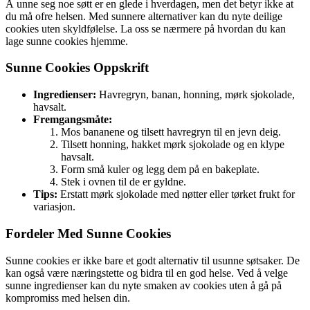
Å unne seg noe søtt er en glede i hverdagen, men det betyr ikke at
du må ofre helsen. Med sunnere alternativer kan du nyte deilige
cookies uten skyldfølelse. La oss se nærmere på hvordan du kan
lage sunne cookies hjemme.
Sunne Cookies Oppskrift
Ingredienser:
Havregryn, banan, honning, mørk sjokolade,
havsalt.
Fremgangsmåte:
Mos bananene og tilsett havregryn til en jevn deig.
Tilsett honning, hakket mørk sjokolade og en klype
havsalt.
Form små kuler og legg dem på en bakeplate.
Stek i ovnen til de er gyldne.
Tips:
Erstatt mørk sjokolade med nøtter eller tørket frukt for
variasjon.
Fordeler Med Sunne Cookies
Sunne cookies er ikke bare et godt alternativ til usunne søtsaker. De
kan også være næringstette og bidra til en god helse. Ved å velge
sunne ingredienser kan du nyte smaken av cookies uten å gå på
kompromiss med helsen din.