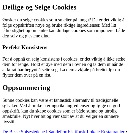
Deilige og Seige Cookies
Ønsker du seige cookies som smelter på tunga? Da er det viktig å
følge oppskriften nøye og bruke riktige ingredienser. Med litt
tålmodighet og omtanke kan du lage cookies som imponerer både
deg selv og gjestene dine.
Perfekt Konsistens
For å oppnå en seig konsistens i cookies, er det viktig å ikke steke
dem for lenge. Hold et øye med dem i ovnen og ta dem ut når de
akkurat har begynt å sette seg. La dem avkjøle på brettet før du
flytter dem over på en rist.
Oppsummering
Sunne cookies kan være et fantastisk alternativ til tradisjonelle
søtsaker. Ved å bruke næringsrike ingredienser og følge en god
oppskrift, kan du skape cookies som er både sunne og utrolig
smakfulle. Nyt hver bit og vær stolt av at du velger en sunnere
livsstil.
De Beste Spisestedene i Sandefjord: Utforsk Lokale Restauranter
•