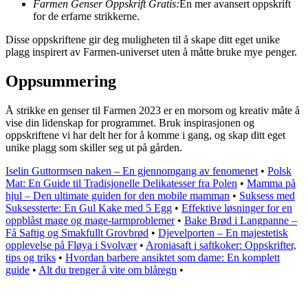
Farmen Genser Oppskrift Gratis:
En mer avansert oppskrift
for de erfarne strikkerne.
Disse oppskriftene gir deg muligheten til å skape ditt eget unike
plagg inspirert av Farmen-universet uten å måtte bruke mye penger.
Oppsummering
Å strikke en genser til Farmen 2023 er en morsom og kreativ måte å
vise din lidenskap for programmet. Bruk inspirasjonen og
oppskriftene vi har delt her for å komme i gang, og skap ditt eget
unike plagg som skiller seg ut på gården.
Iselin Guttormsen naken – En gjennomgang av fenomenet
•
Polsk
Mat: En Guide til Tradisjonelle Delikatesser fra Polen
•
Mamma på
hjul – Den ultimate guiden for den mobile mamman
•
Suksess med
Suksessterte: En Gul Kake med 5 Egg
•
Effektive løsninger for en
oppblåst mage og mage-tarmproblemer
•
Bake Brød i Langpanne –
Få Saftig og Smakfullt Grovbrød
•
Djevelporten – En majestetisk
opplevelse på Fløya i Svolvær
•
Aroniasaft i saftkoker: Oppskrifter,
tips og triks
•
Hvordan barbere ansiktet som dame: En komplett
guide
•
Alt du trenger å vite om blåregn
•