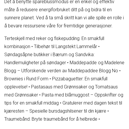
Det å benytte spareblussmodus er en enkel og effektiv
måte å redusere energiforbruket ditt på og bidra til en
sunnere planet. Ved å ta små skritt kan vi alle spille en rolle i
å bevare ressursene våre for fremtidige generasjoner.
Terteskjell med reker og fiskepudding: En smakfull
kombinasjon
•
Tilbehør til Langstekt Lammelår
•
Søndagsåpne butikker i Bærum og Sandvika:
Handlemuligheter på søndager
•
Maddepadde og Madelene
Blogg – Utforskende verden av Maddepaddee Blogg No
•
Brownies i Rund Form
•
Pizzabaguetter: En smakfull
opplevelse!
•
Pastasaus med Grønnsaker og Tomatsaus
med Grønnsaker
•
Pasta med blåmuggost – Oppskrifter og
tips for en smakfull middag
•
Gratulerer med dagen tekst til
kjæresten – Spesielle bursdagshilsener til din kjære
•
Traumebånd: Bryte traumebånd for å helbrede
•