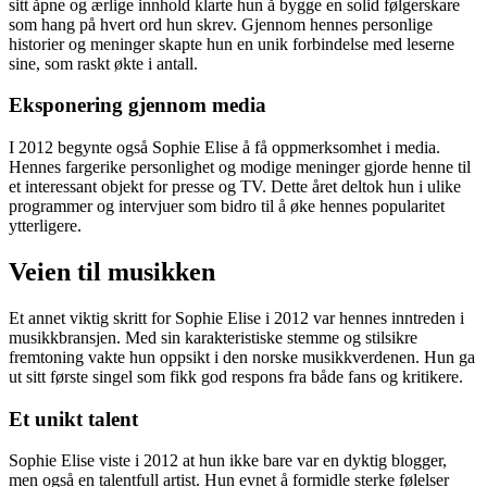
sitt åpne og ærlige innhold klarte hun å bygge en solid følgerskare
som hang på hvert ord hun skrev. Gjennom hennes personlige
historier og meninger skapte hun en unik forbindelse med leserne
sine, som raskt økte i antall.
Eksponering gjennom media
I 2012 begynte også Sophie Elise å få oppmerksomhet i media.
Hennes fargerike personlighet og modige meninger gjorde henne til
et interessant objekt for presse og TV. Dette året deltok hun i ulike
programmer og intervjuer som bidro til å øke hennes popularitet
ytterligere.
Veien til musikken
Et annet viktig skritt for Sophie Elise i 2012 var hennes inntreden i
musikkbransjen. Med sin karakteristiske stemme og stilsikre
fremtoning vakte hun oppsikt i den norske musikkverdenen. Hun ga
ut sitt første singel som fikk god respons fra både fans og kritikere.
Et unikt talent
Sophie Elise viste i 2012 at hun ikke bare var en dyktig blogger,
men også en talentfull artist. Hun evnet å formidle sterke følelser