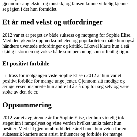
gjennom sangtekster og musikk, og fansen kunne virkelig kjenne
seg igjen i det hun formidlet.
Et år med vekst og utfordringer
2012 var et år preget av både suksess og motgang for Sophie Elise.
Med den økende oppmerksomheten og populariteten måtte hun også
håndtere uventede utfordringer og kritikk. Likevel klarte hun å stå
stødig i stormen og vokse både som person og som offentlig figur.
Et positivt forbilde
Til tross for motgangen viste Sophie Elise i 2012 at hun var et
positivt forbilde for mange unge jenter. Gjennom sitt modige og
ærlige vesen inspirerte hun andre til å stå opp for seg selv og være
stolte av den de er.
Oppsummering
2012 var et avgjørende år for Sophie Elise, der hun virkelig tok
steget inn i rampelyset og viste verden hvilket unikt talent hun
besitter. Med sitt gjennombrudd dette året banet hun veien for en
suksessrik karriere som artist, influencer og forbilde for mange.