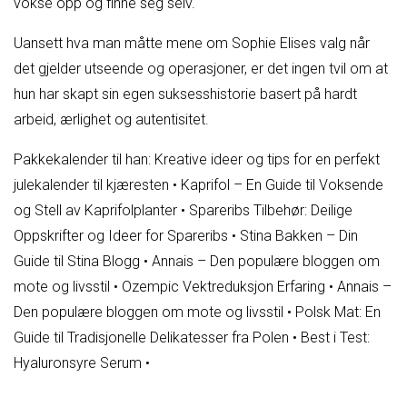
vokse opp og finne seg selv.
Uansett hva man måtte mene om Sophie Elises valg når
det gjelder utseende og operasjoner, er det ingen tvil om at
hun har skapt sin egen suksesshistorie basert på hardt
arbeid, ærlighet og autentisitet.
Pakkekalender til han: Kreative ideer og tips for en perfekt
julekalender til kjæresten
•
Kaprifol – En Guide til Voksende
og Stell av Kaprifolplanter
•
Spareribs Tilbehør: Deilige
Oppskrifter og Ideer for Spareribs
•
Stina Bakken – Din
Guide til Stina Blogg
•
Annais – Den populære bloggen om
mote og livsstil
•
Ozempic Vektreduksjon Erfaring
•
Annais –
Den populære bloggen om mote og livsstil
•
Polsk Mat: En
Guide til Tradisjonelle Delikatesser fra Polen
•
Best i Test:
Hyaluronsyre Serum
•