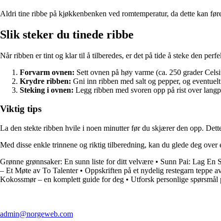
Aldri tine ribbe på kjøkkenbenken ved romtemperatur, da dette kan føre 
Slik steker du tinede ribbe
Når ribben er tint og klar til å tilberedes, er det på tide å steke den per
Forvarm ovnen:
Sett ovnen på høy varme (ca. 250 grader Celsius
Krydre ribben:
Gni inn ribben med salt og pepper, og eventuelt
Steking i ovnen:
Legg ribben med svoren opp på rist over langpann
Viktig tips
La den stekte ribben hvile i noen minutter før du skjærer den opp. Dette 
Med disse enkle trinnene og riktig tilberedning, kan du glede deg over 
Grønne grønnsaker: En sunn liste for ditt velvære
•
Sunn Pai: Lag En 
– Et Møte av To Talenter
•
Oppskriften på et nydelig restegarn teppe a
Kokossmør – en komplett guide for deg
•
Utforsk personlige spørsmål
admin@norgeweb.com