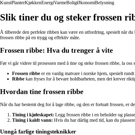
Kunst
Planter
Kjøkken
Energi
Varme
Bolig
Økonomi
Belysning
Slik tiner du og steker frossen ri
Å tilberede den perfekte ribben kan være en utfordring, spesielt når du 
frossen ribbe på en trygg og effektiv måte.
Frossen ribbe: Hva du trenger å vite
Før vi går videre til prosessen med å tine og steke frossen ribbe, la os
Frossen ribbe
er en vanlig matvare i norske hjem, spesielt rundt 
Ribbe
kan fryses for å bevare holdbarheten, men det krever riktig
Hvordan tine frossen ribbe
Når du har bestemt deg for å lage ribbe, og den er fortsatt frossen, er d
Tining i kjøleskapet:
Legg frossen ribbe i en beholder og plasse
Tining i kaldt vann:
Hvis du har dårlig med tid, kan du plassere
Unngå farlige tiningsteknikker