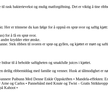
til rask bakterievekst og mulig matforgiftning. Det er viktig å tine rib
fekt. Her er trinnene du kan følge for å oppnå en sprø svor og saftig kjøtt:
) for å få en sprø svor.
 andre krydder etter ønske.
e. Stek ribben til svoren er sprø og gyllen, og kjøttet er mørt og safti
bidrar til å beholde saftigheten og smakfulle juices i kjøttet.
en deilig ribbemiddag med familie og venner. Husk at tålmodighet er nøk
Sunnere Paibunn Med Denne Enkle Oppskriften
•
Mandela-effekten: En
v Arne og Carlos
•
Pannebånd med Knute og Twist – Gratis Strikkeopps
 på Kahoot
•