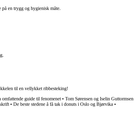
be på en trygg og hygienisk måte.
g.
kelen til en vellykket ribbesteking!
 omfattende guide til fenomenet
•
Tom Sørensen og Iselin Guttormsen
krift
•
De beste stedene å få tak i donuts i Oslo og Bjørvika
•