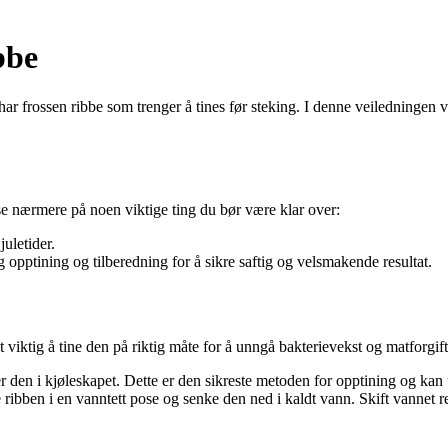
bbe
har frossen ribbe som trenger å tines før steking. I denne veiledningen v
s se nærmere på noen viktige ting du bør være klar over:
juletider.
 opptining og tilberedning for å sikre saftig og velsmakende resultat.
et viktig å tine den på riktig måte for å unngå bakterievekst og matforgif
r den i kjøleskapet. Dette er den sikreste metoden for opptining og kan
 ribben i en vanntett pose og senke den ned i kaldt vann. Skift vannet r