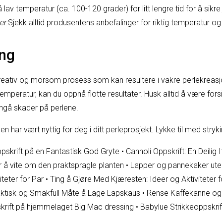
 lav temperatur (ca. 100-120 grader) for litt lengre tid for å sikre
er:
Sjekk alltid produsentens anbefalinger for riktig temperatur og 
ng
kreativ og morsom prosess som kan resultere i vakre perlekreasjo
temperatur, kan du oppnå flotte resultater. Husk alltid å være for
ngå skader på perlene.
n har vært nyttig for deg i ditt perleprosjekt. Lykke til med stryk
ppskrift på en Fantastisk God Gryte
•
Cannoli Oppskrift: En Deilig 
r å vite om den praktspragle planten
•
Lapper og pannekaker ute
teter for Par
•
Ting å Gjøre Med Kjæresten: Ideer og Aktiviteter f
aktisk og Smakfull Måte å Lage Lapskaus
•
Rense Kaffekanne og 
krift på hjemmelaget Big Mac dressing
•
Babylue Strikkeoppskrift