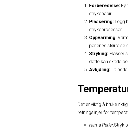
Forberedelse:
Før 
strykepapir.
Plassering:
Legg ba
strykeprosessen.
Oppvarming:
Varm 
perlenes størrelse 
Stryking:
Plasser st
dette kan skade pe
Avkjøling:
La perlen
Temperatur
Det er viktig å bruke rik
retningslinjer for tempera
Hama Perler:
Stryk 