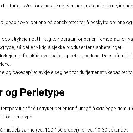
du starter, sørg for å ha alle nødvendige materialer klare, inkluder
kepapir over perlene på perlebrettet for å beskytte perlene og 
opp strykejernet til riktig temperatur for perler. Temperaturen v
og type, så det er viktig å sjekke produsentens anbefalinger.
rykejernet forsiktig over bakepapiret og perlene. Pass på at du i
rlene.
e og bakepapiret avkjøle seg helt før du fjerner strykepapiret for
 og Perletype
tig temperatur når du stryker perler for å unngå å ødelegge dem. H
tur og perletype:
på middels varme (ca. 120-150 grader) for ca. 10-30 sekunder.