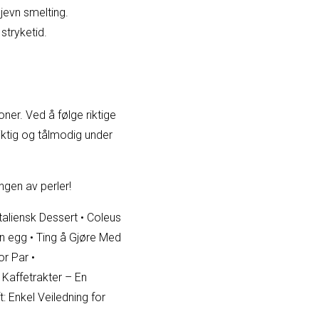
 jevn smelting.
stryketid.
ner. Ved å følge riktige
siktig og tålmodig under
ingen av perler!
Italiensk Dessert
•
Coleus
n egg
•
Ting å Gjøre Med
or Par
•
Kaffetrakter – En
: Enkel Veiledning for