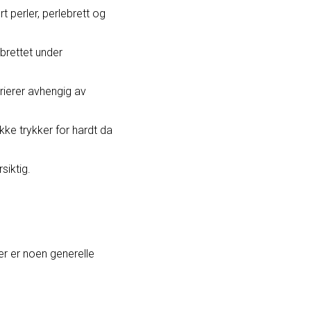
t perler, perlebrett og
brettet under
arierer avhengig av
kke trykker for hardt da
siktig.
er er noen generelle