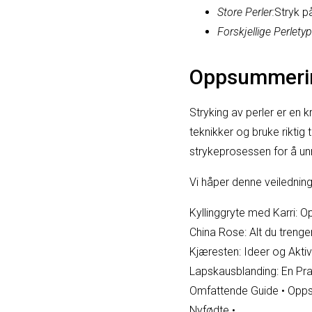
Store Perler:
Stryk på
Forskjellige Perletyp
Oppsummeri
Stryking av perler er en 
teknikker og bruke riktig 
strykeprosessen for å un
Vi håper denne veiledninge
Kyllinggryte med Karri: O
China Rose: Alt du trenge
Kjæresten: Ideer og Aktivi
Lapskausblanding: En Pr
Omfattende Guide
•
Opps
Nyfødte
•