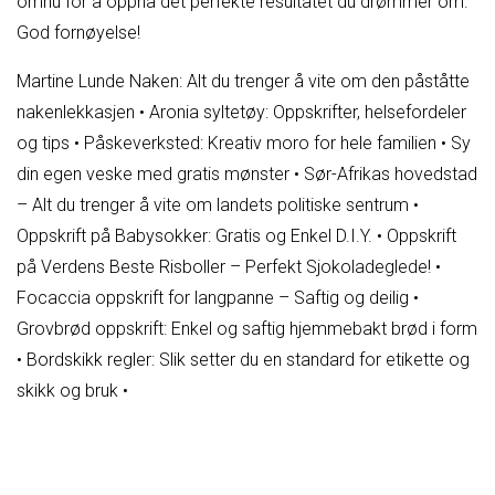
omhu for å oppnå det perfekte resultatet du drømmer om.
God fornøyelse!
Martine Lunde Naken: Alt du trenger å vite om den påståtte
nakenlekkasjen
•
Aronia syltetøy: Oppskrifter, helsefordeler
og tips
•
Påskeverksted: Kreativ moro for hele familien
•
Sy
din egen veske med gratis mønster
•
Sør-Afrikas hovedstad
– Alt du trenger å vite om landets politiske sentrum
•
Oppskrift på Babysokker: Gratis og Enkel D.I.Y.
•
Oppskrift
på Verdens Beste Risboller – Perfekt Sjokoladeglede!
•
Focaccia oppskrift for langpanne – Saftig og deilig
•
Grovbrød oppskrift: Enkel og saftig hjemmebakt brød i form
•
Bordskikk regler: Slik setter du en standard for etikette og
skikk og bruk
•