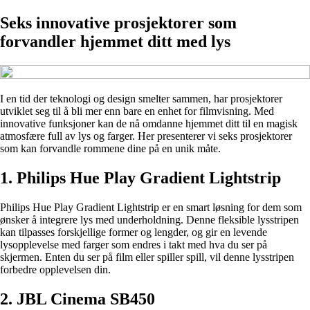
Seks innovative prosjektorer som
forvandler hjemmet ditt med lys
I en tid der teknologi og design smelter sammen, har prosjektorer
utviklet seg til å bli mer enn bare en enhet for filmvisning. Med
innovative funksjoner kan de nå omdanne hjemmet ditt til en magisk
atmosfære full av lys og farger. Her presenterer vi seks prosjektorer
som kan forvandle rommene dine på en unik måte.
1. Philips Hue Play Gradient Lightstrip
Philips Hue Play Gradient Lightstrip er en smart løsning for dem som
ønsker å integrere lys med underholdning. Denne fleksible lysstripen
kan tilpasses forskjellige former og lengder, og gir en levende
lysopplevelse med farger som endres i takt med hva du ser på
skjermen. Enten du ser på film eller spiller spill, vil denne lysstripen
forbedre opplevelsen din.
2. JBL Cinema SB450