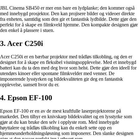
JBL Cinema SB450 er mer enn bare en lydplanke; den kommer også
med innebygd prosjektor. Den kan projisere bilder og videoer direkte
fra enheten, samtidig som den gir et fantastisk lydbilde. Dette gjør den
perfekt for å skape en filmkveld hjemme. Den kompakte designen gjør
den enkel å plassere i stuen.
3. Acer C250i
Acer C250i er en bærbar projektor med trådløs tilkobling, og den er
designet for å skape en fleksibel visningsopplevelse. Med et innebygd
batteri kan du ta den med deg hvor som helst. Dette gjør den ideell for
utendørs kinoer eller spontane filmkvelder med venner. De
imponerende lysstyrken og bildekvaliteten gir deg en fantastisk
opplevelse, uansett hvor du er.
4. Epson EF-100
Epson EF-100 er en av de mest kraftfulle laserprojektorene på
markedet. Den tilbyr en knivskarp bildekvalitet og en lysstyrke som
gjør at du kan bruke den selv i opplyste rom. Med innebygde
høyttalere og trådløs tilkobling kan du enkelt sette opp en
hjemmeunderholdningsløsning som imponerer. Den slanke designen
gjør at den passer perfekt inn i ethvert rom.