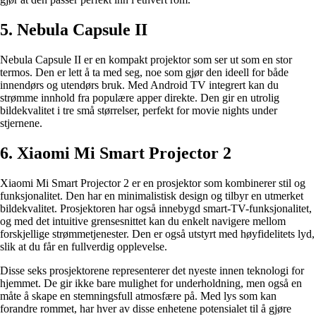
5. Nebula Capsule II
Nebula Capsule II er en kompakt projektor som ser ut som en stor
termos. Den er lett å ta med seg, noe som gjør den ideell for både
innendørs og utendørs bruk. Med Android TV integrert kan du
strømme innhold fra populære apper direkte. Den gir en utrolig
bildekvalitet i tre små størrelser, perfekt for movie nights under
stjernene.
6. Xiaomi Mi Smart Projector 2
Xiaomi Mi Smart Projector 2 er en prosjektor som kombinerer stil og
funksjonalitet. Den har en minimalistisk design og tilbyr en utmerket
bildekvalitet. Prosjektoren har også innebygd smart-TV-funksjonalitet,
og med det intuitive grensesnittet kan du enkelt navigere mellom
forskjellige strømmetjenester. Den er også utstyrt med høyfidelitets lyd,
slik at du får en fullverdig opplevelse.
Disse seks prosjektorene representerer det nyeste innen teknologi for
hjemmet. De gir ikke bare mulighet for underholdning, men også en
måte å skape en stemningsfull atmosfære på. Med lys som kan
forandre rommet, har hver av disse enhetene potensialet til å gjøre