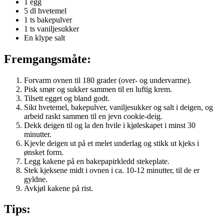
1 egg
5 dl hvetemel
1 ts bakepulver
1 ts vaniljesukker
En klype salt
Fremgangsmåte:
Forvarm ovnen til 180 grader (over- og undervarme).
Pisk smør og sukker sammen til en luftig krem.
Tilsett egget og bland godt.
Sikt hvetemel, bakepulver, vaniljesukker og salt i deigen, og
arbeid raskt sammen til en jevn cookie-deig.
Dekk deigen til og la den hvile i kjøleskapet i minst 30
minutter.
Kjevle deigen ut på et melet underlag og stikk ut kjeks i
ønsket form.
Legg kakene på en bakepapirkledd stekeplate.
Stek kjeksene midt i ovnen i ca. 10-12 minutter, til de er
gyldne.
Avkjøl kakene på rist.
Tips: