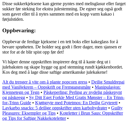
Disse sukkerkjeksene kan gjerne pyntes med melisglasur eller farget
sukker før steking for ekstra julestemning. De egner seg også godt
som gaver eller til å nytes sammen med en kopp varm kakao i
førjulstiden.
Oppbevaring:
Oppbevar de ferdige kjeksene i en tett boks eller kakeglass for å
bevare sprøheten. De holder seg godt i flere dager, men sjansen er
stor for at de blir spist opp før det!
Vi håper denne oppskriften inspirerer deg til å kaste deg ut i
julebaksten og skape hygge og god stemning rundt kjøkkenbordet.
Kos deg med å lage disse saftige amerikanske julekakene!
Alt du trenger å vite om å plante popcorn gress
•
Deilig Smuldrepai
med Vaniljekrem – Oppskrift og Fremgangsmåte
•
Manipulasjon:
Kjennetegn og Tegn
•
Påskeperling: Perling av nydelig påskepynt
og påskeegg
•
Sy Ditt Eget Forkle Med Gratis Mønster – En Trinn-
for-Trinn Guide
•
Kjøttgryte med Potetmos: En Deilig Gryterett
•
Lavkarbo snacks: 5 deilige oppskrifter uten karbohydrater
•
Guilty
Pleasures: Eksempler og Tips
•
Koteletter i Brun Saus: Oppskrifter
og Tips for Saftige Nakkekoteletter
•