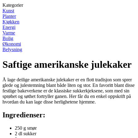
Kategorier
Kunst
Planter
Kjøkken
Energi
Varme
Bolig
Økonomi
Belysning
Saftige amerikanske julekaker
Å lage deilige amerikanske julekaker er en flott tradisjon som sprer
glede og julestemning blant både liten og stor. En favoritt blant disse
festlige bakeverkene er de klassiske sukkerkjeksene, som med sin
sprøhet og søthet fortryller ganen. Her får du en enkel oppskrift på
hvordan du kan lage disse herlighetene hjemme.
Ingredienser:
250 g smør
2 dl sukker