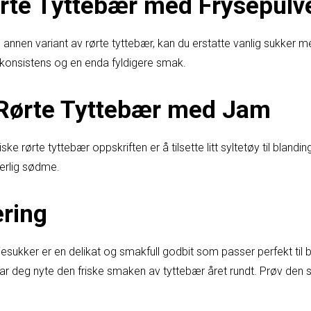
ørte Tyttebær med Frysepulv
nnen variant av rørte tyttebær, kan du erstatte vanlig sukker me
 konsistens og en enda fyldigere smak.
 Rørte Tyttebær med Jam
ke rørte tyttebær oppskriften er å tilsette litt syltetøy til blandin
erlig sødme.
ring
esukker er en delikat og smakfull godbit som passer perfekt til 
ar deg nyte den friske smaken av tyttebær året rundt. Prøv den s