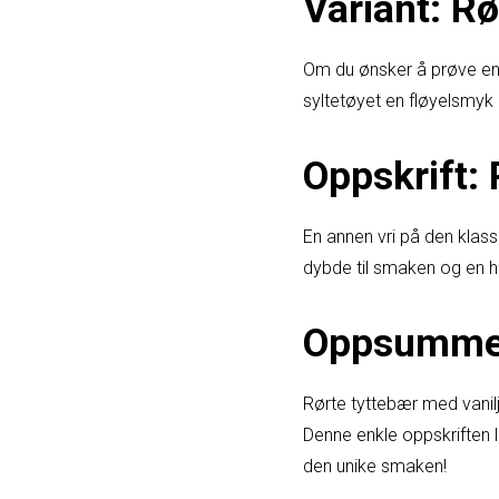
Variant: R
Om du ønsker å prøve en a
syltetøyet en fløyelsmyk
Oppskrift:
En annen vri på den klassis
dybde til smaken og en h
Oppsumme
Rørte tyttebær med vanilj
Denne enkle oppskriften l
den unike smaken!