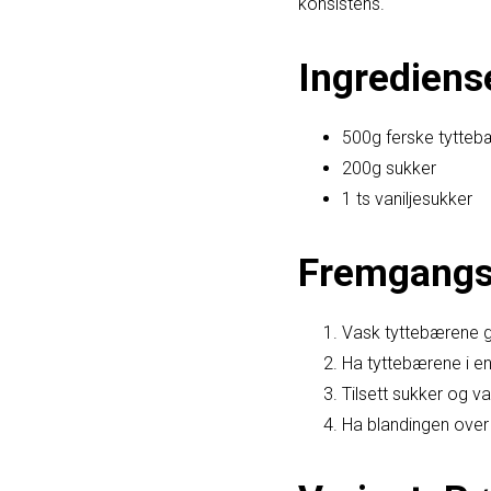
konsistens.
Ingrediens
500g ferske tytteb
200g sukker
1 ts vaniljesukker
Fremgangs
Vask tyttebærene go
Ha tyttebærene i en
Tilsett sukker og va
Ha blandingen over i