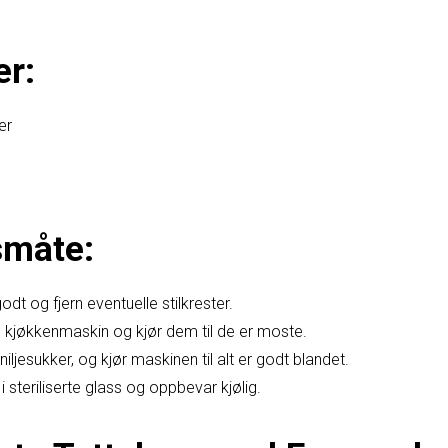
er:
ær
måte:
dt og fjern eventuelle stilkrester.
 kjøkkenmaskin og kjør dem til de er moste.
niljesukker, og kjør maskinen til alt er godt blandet.
 steriliserte glass og oppbevar kjølig.