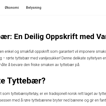
Økonomi
Belysning
bær: En Deilig Oppskrift med Va
r en enkel og smakfull oppskrift som garantert vil imponere smaks
g – rørte tyttebær med vaniljesukker! Denne delikate syltetyen er
måte å bevare den friske smaken av tyttebær på.
te Tyttebær?
 som tyttebærsyltetøy, er en tradisjonell norsk rett laget av tytt
 Prosessen med å røre tyttebærene bryter ned bærene og gir en fa