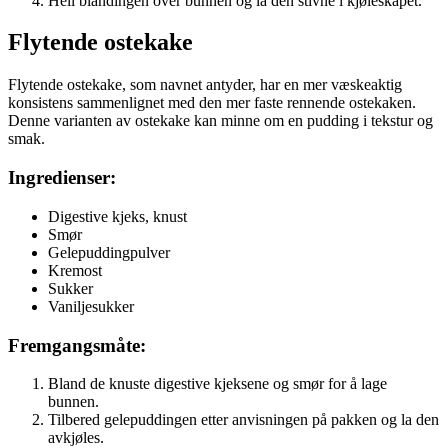
Hell blandingen over bunnen og la den stivne i kjøleskapet.
Flytende ostekake
Flytende ostekake, som navnet antyder, har en mer væskeaktig
konsistens sammenlignet med den mer faste rennende ostekaken.
Denne varianten av ostekake kan minne om en pudding i tekstur og
smak.
Ingredienser:
Digestive kjeks, knust
Smør
Gelepuddingpulver
Kremost
Sukker
Vaniljesukker
Fremgangsmåte:
Bland de knuste digestive kjeksene og smør for å lage
bunnen.
Tilbered gelepuddingen etter anvisningen på pakken og la den
avkjøles.