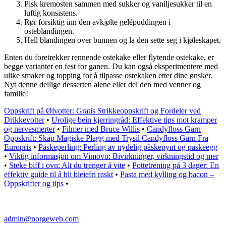
Pisk kremosten sammen med sukker og vaniljesukker til en
luftig konsistens.
Rør forsiktig inn den avkjølte gelépuddingen i
osteblandingen.
Hell blandingen over bunnen og la den sette seg i kjøleskapet.
Enten du foretrekker rennende ostekake eller flytende ostekake, er
begge varianter en fest for ganen. Du kan også eksperimentere med
ulike smaker og topping for å tilpasse ostekaken etter dine ønsker.
Nyt denne deilige desserten alene eller del den med venner og
familie!
Oppskrift på Ølvotter: Gratis Strikkeoppskrift og Fordeler ved
Drikkevotter
•
Urolige bein kjerringråd: Effektive tips mot kramper
og nervesmerter
•
Filmer med Bruce Willis
•
Candyfloss Garn
Oppskrift: Skap Magiske Plagg med Trysil Candyfloss Garn Fra
Europris
•
Påskeperling: Perling av nydelig påskepynt og påskeegg
•
Viktig informasjon om Vimovo: Bivirkninger, virkningstid og mer
•
Steke biff i ovn: Alt du trenger å vite
•
Pottetrening på 3 dager: En
effektiv guide til å bli bleiefri raskt
•
Pasta med kylling og bacon –
Oppskrifter og tips
•
admin@norgeweb.com