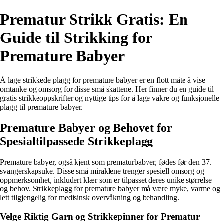
Prematur Strikk Gratis: En
Guide til Strikking for
Premature Babyer
Å lage strikkede plagg for premature babyer er en flott måte å vise
omtanke og omsorg for disse små skattene. Her finner du en guide til
gratis strikkeoppskrifter og nyttige tips for å lage vakre og funksjonelle
plagg til premature babyer.
Premature Babyer og Behovet for
Spesialtilpassede Strikkeplagg
Premature babyer, også kjent som prematurbabyer, fødes før den 37.
svangerskapsuke. Disse små miraklene trenger spesiell omsorg og
oppmerksomhet, inkludert klær som er tilpasset deres unike størrelse
og behov. Strikkeplagg for premature babyer må være myke, varme og
lett tilgjengelig for medisinsk overvåkning og behandling.
Velge Riktig Garn og Strikkepinner for Prematur