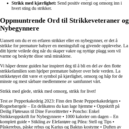
Strikk med kjærlighet:
Send positiv energi og omsorg inn i
hvert sting du strikker.
Oppmuntrende Ord til Strikkeveteraner og
Nybegynnere
Uansett om du er en erfaren strikker eller en nybegynner, er det å
strikke for premature babyer en meningsfull og givende opplevelse. La
ditt hjerte veilede deg når du skaper vakre og nyttige plagg som vil
varme og beskytte disse små miraklene.
Vi håper denne guiden har inspirert deg til å bli en del av den flotte
strikkefamilien som hjelper premature babyer over hele verden. La
strikketøyet ditt være et symbol på kjærlighet, omsorg og håp for de
minste og mest sårbare medlemmene av samfunnet vårt.
Strikk med glede, strikk med omsorg, strikk for livet!
Test av Pepperkakedeig 2023: Finn den Beste Pepperkakedeigen
•
Rognebærgele – En delikatess du kan lage hjemme
•
Oppskrift på
Deilig Fløtesaus til Dine Favorittretter
•
Poncho: Enkel
Strikkeoppskrift for Nybegynnere
•
1000 kalorier om dagen – En
komplett guide
•
Stikling av Elefantøre og Pilea: Stell og Tips
•
Påskerebus, påske rebus og Karius og Baktus kostyme
•
Duften av