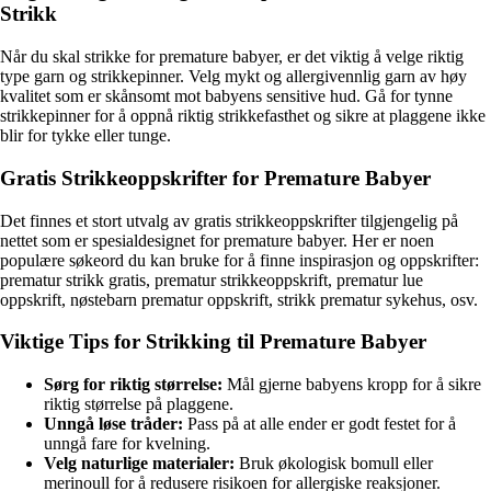
Strikk
Når du skal strikke for premature babyer, er det viktig å velge riktig
type garn og strikkepinner. Velg mykt og allergivennlig garn av høy
kvalitet som er skånsomt mot babyens sensitive hud. Gå for tynne
strikkepinner for å oppnå riktig strikkefasthet og sikre at plaggene ikke
blir for tykke eller tunge.
Gratis Strikkeoppskrifter for Premature Babyer
Det finnes et stort utvalg av gratis strikkeoppskrifter tilgjengelig på
nettet som er spesialdesignet for premature babyer. Her er noen
populære søkeord du kan bruke for å finne inspirasjon og oppskrifter:
prematur strikk gratis, prematur strikkeoppskrift, prematur lue
oppskrift, nøstebarn prematur oppskrift, strikk prematur sykehus, osv.
Viktige Tips for Strikking til Premature Babyer
Sørg for riktig størrelse:
Mål gjerne babyens kropp for å sikre
riktig størrelse på plaggene.
Unngå løse tråder:
Pass på at alle ender er godt festet for å
unngå fare for kvelning.
Velg naturlige materialer:
Bruk økologisk bomull eller
merinoull for å redusere risikoen for allergiske reaksjoner.