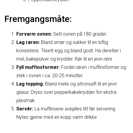
Fremgangsmåte:
Forvarm ovnen:
Sett ovnen på 180 grader.
Lag røren:
Bland smør og sukker til en luftig
konsistens. Tilsett egg og bland godt. Ha deretter i
mel, bakepulver og krydder. Rør til en jevn røre.
Fyll muffinsformer:
Fordel røren i muffinsformer og
stek i ovnen i ca. 20-25 minutter.
Lag topping:
Bland melis og sitronsaft til en jevn
glasur. Dryss over pepperkakekrydder for ekstra
julesmak.
Servér:
La muffinsene avkjøles litt før servering.
Nytes gjerne med en kopp varm drikke.