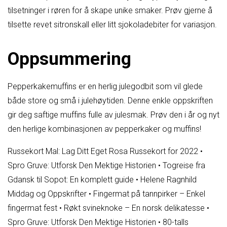
tilsetninger i røren for å skape unike smaker. Prøv gjerne å
tilsette revet sitronskall eller litt sjokoladebiter for variasjon.
Oppsummering
Pepperkakemuffins er en herlig julegodbit som vil glede
både store og små i julehøytiden. Denne enkle oppskriften
gir deg saftige muffins fulle av julesmak. Prøv den i år og nyt
den herlige kombinasjonen av pepperkaker og muffins!
Russekort Mal: Lag Ditt Eget Rosa Russekort for 2022
•
Spro Gruve: Utforsk Den Mektige Historien
•
Togreise fra
Gdansk til Sopot: En komplett guide
•
Helene Ragnhild
Middag og Oppskrifter
•
Fingermat på tannpirker – Enkel
fingermat fest
•
Røkt svineknoke – En norsk delikatesse
•
Spro Gruve: Utforsk Den Mektige Historien
•
80-talls