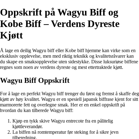
Oppskrift på Wagyu Biff og
Kobe Biff – Verdens Dyreste
Kjøtt
Å lage en deilig Wagyu biff eller Kobe biff hjemme kan virke som en
eksklusiv opplevelse, men med riktig teknikk og kvalitetsråvarer kan
du skape en smaksopplevelse uten sidestykke. Disse luksuriøse biffene
regnes som noen av verdens dyreste og mest ettertraktede kjøtt.
Wagyu Biff Oppskrift
For å lage en perfekt Wagyu biff trenger du først og fremst å skaffe deg
kjøtt av høy kvalitet. Wagyu er en spesiell japansk biffrase kjent for sitt
marmorerte fett og overlegne smak. Her er en enkel oppskrift på
hvordan du kan tilberede Wagyu biff:
Kjøp en tykk skive Wagyu entrecote fra en pålitelig
kjøttleverandør.
La biffen nå romtemperatur før steking for å sikre jevn
tilberedning.