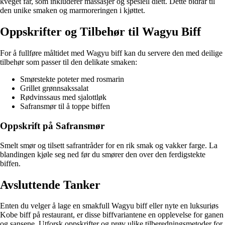
kveget får, som inkluderer massasjer og spesiell diett. Dette bidrar til
den unike smaken og marmoreringen i kjøttet.
Oppskrifter og Tilbehør til Wagyu Biff
For å fullføre måltidet med Wagyu biff kan du servere den med deilige
tilbehør som passer til den delikate smaken:
Smørstekte poteter med rosmarin
Grillet grønnsakssalat
Rødvinssaus med sjalottløk
Safransmør til å toppe biffen
Oppskrift på Safransmør
Smelt smør og tilsett safrantråder for en rik smak og vakker farge. La
blandingen kjøle seg ned før du smører den over den ferdigstekte
biffen.
Avsluttende Tanker
Enten du velger å lage en smakfull Wagyu biff eller nyte en luksuriøs
Kobe biff på restaurant, er disse biffvariantene en opplevelse for ganen
og sansene. Utforsk oppskrifter og prøv ulike tilberedningsmetoder for