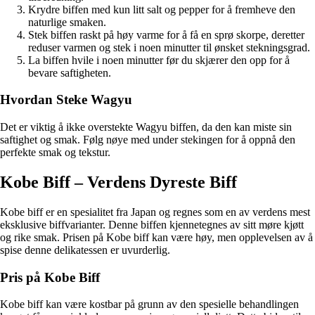
Krydre biffen med kun litt salt og pepper for å fremheve den
naturlige smaken.
Stek biffen raskt på høy varme for å få en sprø skorpe, deretter
reduser varmen og stek i noen minutter til ønsket stekningsgrad.
La biffen hvile i noen minutter før du skjærer den opp for å
bevare saftigheten.
Hvordan Steke Wagyu
Det er viktig å ikke overstekte Wagyu biffen, da den kan miste sin
saftighet og smak. Følg nøye med under stekingen for å oppnå den
perfekte smak og tekstur.
Kobe Biff – Verdens Dyreste Biff
Kobe biff er en spesialitet fra Japan og regnes som en av verdens mest
eksklusive biffvarianter. Denne biffen kjennetegnes av sitt møre kjøtt
og rike smak. Prisen på Kobe biff kan være høy, men opplevelsen av å
spise denne delikatessen er uvurderlig.
Pris på Kobe Biff
Kobe biff kan være kostbar på grunn av den spesielle behandlingen