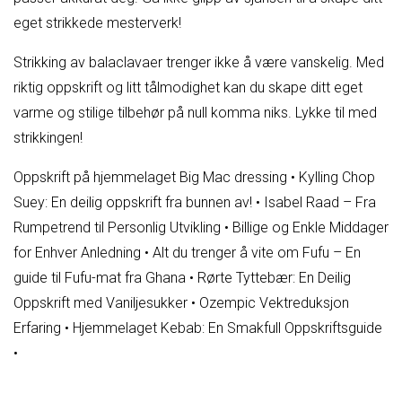
eget strikkede mesterverk!
Strikking av balaclavaer trenger ikke å være vanskelig. Med
riktig oppskrift og litt tålmodighet kan du skape ditt eget
varme og stilige tilbehør på null komma niks. Lykke til med
strikkingen!
Oppskrift på hjemmelaget Big Mac dressing
•
Kylling Chop
Suey: En deilig oppskrift fra bunnen av!
•
Isabel Raad – Fra
Rumpetrend til Personlig Utvikling
•
Billige og Enkle Middager
for Enhver Anledning
•
Alt du trenger å vite om Fufu – En
guide til Fufu-mat fra Ghana
•
Rørte Tyttebær: En Deilig
Oppskrift med Vaniljesukker
•
Ozempic Vektreduksjon
Erfaring
•
Hjemmelaget Kebab: En Smakfull Oppskriftsguide
•