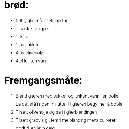
brød:
500g glutenfri melblanding
1 pakke tørrgjær
1 ts salt
1 ss sukker
4 ss olivenolje
4 dl lunken vann
Fremgangsmåte:
Bland gjæren med sukker og lunkent vann i en bolle.
La det stå i noen minutter til gjæren begynner å boble.
Tilsett olivenolje og salt i gjærblandingen.
Tilsett gradvis glutenfri melblanding mens du rører
godt til en jevn deig.