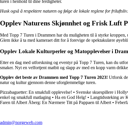
turen i henhold til dine ferdigheter.
Husk også å respektere naturen og følge de lokale reglene for friluftsli
Opplev Naturens Skjønnhet og Frisk Luft 
Med Topp 7 Turen i Drammen har du muligheten til å styrke kroppen, utf
Glem ikke å ta med kameraet ditt for å forevige de spektakulære øyebl
Opplev Lokale Kulturperler og Matopplevelser i Dr
Etter en dag med utforskning og eventyr på Topp 7 Turen, kan du utfor
smaker. Nyt en velfortjent matbit og slapp av med en kopp varm drikke
Opplev det beste av Drammen med Topp 7 Turen 2023!
Utforsk de 
natur og kultur gjennom denne uforglemmelige turen.
Pizzabaguetter: En smakfull opplevelse!
•
Svenske skuespillere i Holly
enkel og smakfull matlaging
•
Ha en God Helg!
•
Langtidssteking av K
Faren til Albert Åberg: En Nærmere Titt på Pappaen til Albert
•
Feberf
admin@norgeweb.com