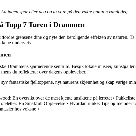
v. La ingen spor etter deg og ta vare på den vakre naturen rundt deg.
På Topp 7 Turen i Drammen
ordre grensene dine og nyte den beroligende effekten av naturen. Ta de
ikkene underveis.
ammen
ske Drammens sjarmerende sentrum. Besøk lokale museer, kunstgallerier 
 mens du reflekterer over dagens opplevelser.
syv fantastiske fjelltoppene, nyt naturens skjønnhet og skap varige m
wood: En oversikt over de mest kjente ansiktene på lerretet
•
Pakkeliste
oteletter: En Smakfull Opplevelse
•
Hvordan runke: Tips og metoder 
antasier hos voksne
•