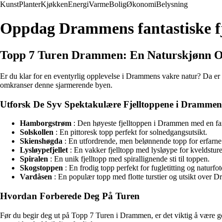
Kunst
Planter
Kjøkken
Energi
Varme
Bolig
Økonomi
Belysning
Oppdag Drammens fantastiske f
Topp 7 Turen Drammen: En Naturskjønn O
Er du klar for en eventyrlig opplevelse i Drammens vakre natur? Da er
omkranser denne sjarmerende byen.
Utforsk De Syv Spektakulære Fjelltoppene i Drammen
Hamborgstrøm
: Den høyeste fjelltoppen i Drammen med en fan
Solskollen
: En pittoresk topp perfekt for solnedgangsutsikt.
Skienshøgda
: En utfordrende, men belønnende topp for erfarne
Lysløypefjellet
: En vakker fjelltopp med lysløype for kveldsture
Spiralen
: En unik fjelltopp med spirallignende sti til toppen.
Skogstoppen
: En frodig topp perfekt for fugletitting og naturfo
Vardåsen
: En populær topp med flotte turstier og utsikt over 
Hvordan Forberede Deg På Turen
Før du begir deg ut på Topp 7 Turen i Drammen, er det viktig å være g