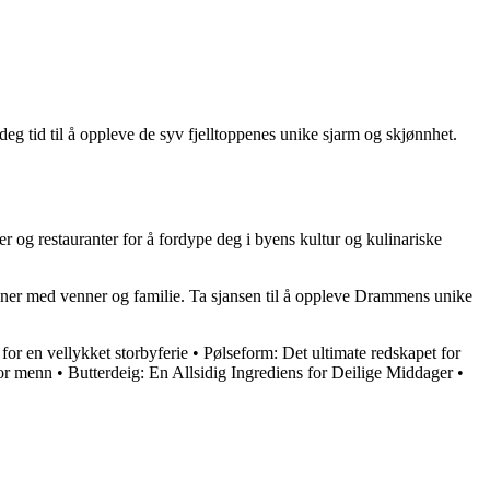
g tid til å oppleve de syv fjelltoppenes unike sjarm og skjønnhet.
og restauranter for å fordype deg i byens kultur og kulinariske
inner med venner og familie. Ta sjansen til å oppleve Drammens unike
 for en vellykket storbyferie
•
Pølseform: Det ultimate redskapet for
for menn
•
Butterdeig: En Allsidig Ingrediens for Deilige Middager
•