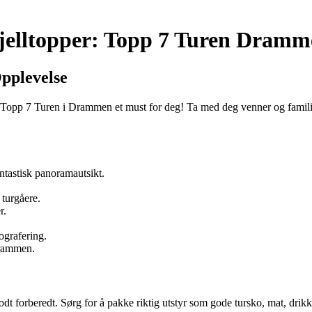
jelltopper: Topp 7 Turen Dramm
pplevelse
 Topp 7 Turen i Drammen et must for deg! Ta med deg venner og familie
tastisk panoramautsikt.
 turgåere.
r.
tografering.
Drammen.
odt forberedt. Sørg for å pakke riktig utstyr som gode tursko, mat, dr