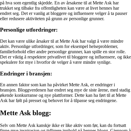
på hva som egentlig skjedde. En av årsakene til at Mette Ask har
trukket seg tilbake fra offentligheten kan være at livet hennes har
endret seg. Det er vanlig at bloggere og influensere velger å ta pauser
eller redusere aktiviteten på grunn av personlige grunner.
Personlige utfordringer:
Det kan være ulike årsaker til at Mette Ask har valgt å være mindre
aktiv. Personlige utfordringer, som for eksempel helseproblemer,
familieforhold eller andre personlige grunner, kan spille en stor rolle.
Det er viktig å respektere privatlivet til bloggere og influensere, og ikke
spekulere for mye i hvorfor de velger å være mindre synlige.
Endringer i bransjen:
En annen faktor som kan ha påvirket Mette Ask, er endringer i
bransjen. Bloggverdenen har endret seg mye de siste årene, med stadig
økende konkurranse og nye plattformer. Dette kan ha ført til at Mette
Ask har følt på presset og behovet for å tilpasse seg endringene.
Mette Ask blogg:
Selv om Mette Ask kanskje ikke er like aktiv som før, kan du fortsatt
finne mye inspirasjon og tidligere innhold på hennes blogg. Gjennom å