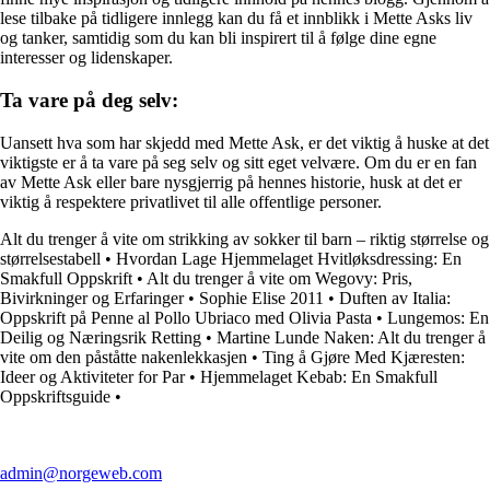
lese tilbake på tidligere innlegg kan du få et innblikk i Mette Asks liv
og tanker, samtidig som du kan bli inspirert til å følge dine egne
interesser og lidenskaper.
Ta vare på deg selv:
Uansett hva som har skjedd med Mette Ask, er det viktig å huske at det
viktigste er å ta vare på seg selv og sitt eget velvære. Om du er en fan
av Mette Ask eller bare nysgjerrig på hennes historie, husk at det er
viktig å respektere privatlivet til alle offentlige personer.
Alt du trenger å vite om strikking av sokker til barn – riktig størrelse og
størrelsestabell
•
Hvordan Lage Hjemmelaget Hvitløksdressing: En
Smakfull Oppskrift
•
Alt du trenger å vite om Wegovy: Pris,
Bivirkninger og Erfaringer
•
Sophie Elise 2011
•
Duften av Italia:
Oppskrift på Penne al Pollo Ubriaco med Olivia Pasta
•
Lungemos: En
Deilig og Næringsrik Retting
•
Martine Lunde Naken: Alt du trenger å
vite om den påståtte nakenlekkasjen
•
Ting å Gjøre Med Kjæresten:
Ideer og Aktiviteter for Par
•
Hjemmelaget Kebab: En Smakfull
Oppskriftsguide
•
admin@norgeweb.com