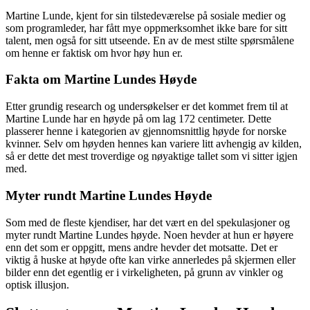
Martine Lunde, kjent for sin tilstedeværelse på sosiale medier og
som programleder, har fått mye oppmerksomhet ikke bare for sitt
talent, men også for sitt utseende. En av de mest stilte spørsmålene
om henne er faktisk om hvor høy hun er.
Fakta om Martine Lundes Høyde
Etter grundig research og undersøkelser er det kommet frem til at
Martine Lunde har en høyde på om lag 172 centimeter. Dette
plasserer henne i kategorien av gjennomsnittlig høyde for norske
kvinner. Selv om høyden hennes kan variere litt avhengig av kilden,
så er dette det mest troverdige og nøyaktige tallet som vi sitter igjen
med.
Myter rundt Martine Lundes Høyde
Som med de fleste kjendiser, har det vært en del spekulasjoner og
myter rundt Martine Lundes høyde. Noen hevder at hun er høyere
enn det som er oppgitt, mens andre hevder det motsatte. Det er
viktig å huske at høyde ofte kan virke annerledes på skjermen eller
bilder enn det egentlig er i virkeligheten, på grunn av vinkler og
optisk illusjon.