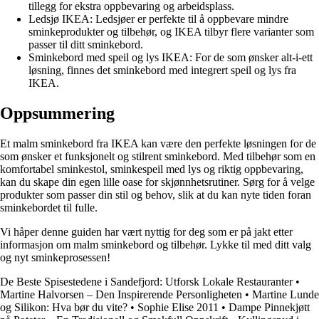
tillegg for ekstra oppbevaring og arbeidsplass.
Ledsjø IKEA: Ledsjøer er perfekte til å oppbevare mindre
sminkeprodukter og tilbehør, og IKEA tilbyr flere varianter som
passer til ditt sminkebord.
Sminkebord med speil og lys IKEA: For de som ønsker alt-i-ett
løsning, finnes det sminkebord med integrert speil og lys fra
IKEA.
Oppsummering
Et malm sminkebord fra IKEA kan være den perfekte løsningen for de
som ønsker et funksjonelt og stilrent sminkebord. Med tilbehør som en
komfortabel sminkestol, sminkespeil med lys og riktig oppbevaring,
kan du skape din egen lille oase for skjønnhetsrutiner. Sørg for å velge
produkter som passer din stil og behov, slik at du kan nyte tiden foran
sminkebordet til fulle.
Vi håper denne guiden har vært nyttig for deg som er på jakt etter
informasjon om malm sminkebord og tilbehør. Lykke til med ditt valg
og nyt sminkeprosessen!
De Beste Spisestedene i Sandefjord: Utforsk Lokale Restauranter
•
Martine Halvorsen – Den Inspirerende Personligheten
•
Martine Lunde
og Silikon: Hva bør du vite?
•
Sophie Elise 2011
•
Dampe Pinnekjøtt