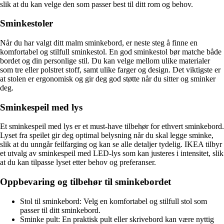
slik at du kan velge den som passer best til ditt rom og behov.
Sminkestoler
Når du har valgt ditt malm sminkebord, er neste steg å finne en
komfortabel og stilfull sminkestol. En god sminkestol bør matche både
bordet og din personlige stil. Du kan velge mellom ulike materialer
som tre eller polstret stoff, samt ulike farger og design. Det viktigste er
at stolen er ergonomisk og gir deg god støtte når du sitter og sminker
deg.
Sminkespeil med lys
Et sminkespeil med lys er et must-have tilbehør for ethvert sminkebord.
Lyset fra speilet gir deg optimal belysning når du skal legge sminke,
slik at du unngår feilfarging og kan se alle detaljer tydelig. IKEA tilbyr
et utvalg av sminkespeil med LED-lys som kan justeres i intensitet, slik
at du kan tilpasse lyset etter behov og preferanser.
Oppbevaring og tilbehør til sminkebordet
Stol til sminkebord: Velg en komfortabel og stilfull stol som
passer til ditt sminkebord.
Sminke pult: En praktisk pult eller skrivebord kan være nyttig