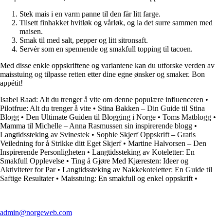
Stek mais i en varm panne til den får litt farge.
Tilsett finhakket hvitløk og vårløk, og la det surre sammen med
maisen.
Smak til med salt, pepper og litt sitronsaft.
Servér som en spennende og smakfull topping til tacoen.
Med disse enkle oppskriftene og variantene kan du utforske verden av
maisstuing og tilpasse retten etter dine egne ønsker og smaker. Bon
appétit!
Isabel Raad: Alt du trenger å vite om denne populære influenceren
•
Pilotfrue: Alt du trenger å vite
•
Stina Bakken – Din Guide til Stina
Blogg
•
Den Ultimate Guiden til Blogging i Norge
•
Toms Matblogg
•
Mamma til Michelle – Anna Rasmussen sin inspirerende blogg
•
Langtidssteking av Svinestek
•
Sophie Skjerf Oppskrift – Gratis
Veiledning for å Strikke ditt Eget Skjerf
•
Martine Halvorsen – Den
Inspirerende Personligheten
•
Langtidssteking av Koteletter: En
Smakfull Opplevelse
•
Ting å Gjøre Med Kjæresten: Ideer og
Aktiviteter for Par
•
Langtidssteking av Nakkekoteletter: En Guide til
Saftige Resultater
•
Maisstuing: En smakfull og enkel oppskrift
•
admin@norgeweb.com