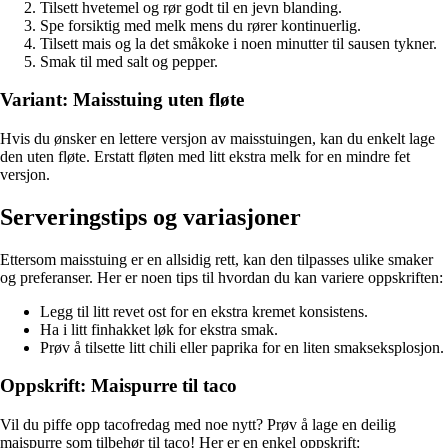
Tilsett hvetemel og rør godt til en jevn blanding.
Spe forsiktig med melk mens du rører kontinuerlig.
Tilsett mais og la det småkoke i noen minutter til sausen tykner.
Smak til med salt og pepper.
Variant: Maisstuing uten fløte
Hvis du ønsker en lettere versjon av maisstuingen, kan du enkelt lage
den uten fløte. Erstatt fløten med litt ekstra melk for en mindre fet
versjon.
Serveringstips og variasjoner
Ettersom maisstuing er en allsidig rett, kan den tilpasses ulike smaker
og preferanser. Her er noen tips til hvordan du kan variere oppskriften:
Legg til litt revet ost for en ekstra kremet konsistens.
Ha i litt finhakket løk for ekstra smak.
Prøv å tilsette litt chili eller paprika for en liten smakseksplosjon.
Oppskrift: Maispurre til taco
Vil du piffe opp tacofredag med noe nytt? Prøv å lage en deilig
maispurre som tilbehør til taco! Her er en enkel oppskrift: