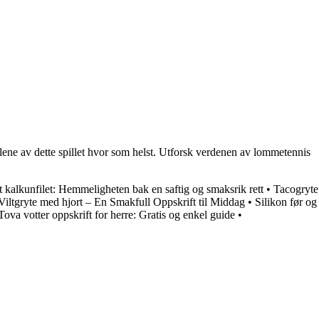
delene av dette spillet hvor som helst. Utforsk verdenen av lommetennis
t kalkunfilet: Hemmeligheten bak en saftig og smaksrik rett
•
Tacogryte
Viltgryte med hjort – En Smakfull Oppskrift til Middag
•
Silikon før og
Tova votter oppskrift for herre: Gratis og enkel guide
•