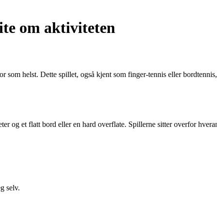
ite om aktiviteten
m helst. Dette spillet, også kjent som finger-tennis eller bordtennis, er
er og et flatt bord eller en hard overflate. Spillerne sitter overfor hver
g selv.