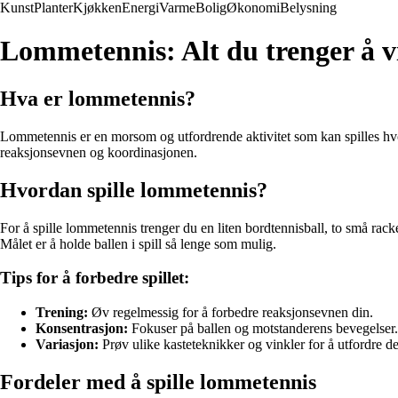
Kunst
Planter
Kjøkken
Energi
Varme
Bolig
Økonomi
Belysning
Lommetennis: Alt du trenger å v
Hva er lommetennis?
Lommetennis er en morsom og utfordrende aktivitet som kan spilles hvor so
reaksjonsevnen og koordinasjonen.
Hvordan spille lommetennis?
For å spille lommetennis trenger du en liten bordtennisball, to små racket
Målet er å holde ballen i spill så lenge som mulig.
Tips for å forbedre spillet:
Trening:
Øv regelmessig for å forbedre reaksjonsevnen din.
Konsentrasjon:
Fokuser på ballen og motstanderens bevegelser.
Variasjon:
Prøv ulike kasteteknikker og vinkler for å utfordre de
Fordeler med å spille lommetennis