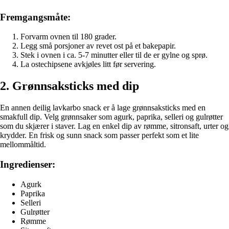
Fremgangsmåte:
Forvarm ovnen til 180 grader.
Legg små porsjoner av revet ost på et bakepapir.
Stek i ovnen i ca. 5-7 minutter eller til de er gylne og sprø.
La ostechipsene avkjøles litt før servering.
2. Grønnsaksticks med dip
En annen deilig lavkarbo snack er å lage grønnsaksticks med en
smakfull dip. Velg grønnsaker som agurk, paprika, selleri og gulrøtter
som du skjærer i staver. Lag en enkel dip av rømme, sitronsaft, urter og
krydder. En frisk og sunn snack som passer perfekt som et lite
mellommåltid.
Ingredienser:
Agurk
Paprika
Selleri
Gulrøtter
Rømme