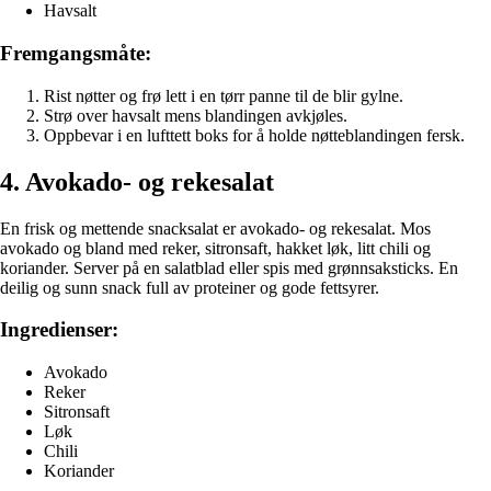
Havsalt
Fremgangsmåte:
Rist nøtter og frø lett i en tørr panne til de blir gylne.
Strø over havsalt mens blandingen avkjøles.
Oppbevar i en lufttett boks for å holde nøtteblandingen fersk.
4. Avokado- og rekesalat
En frisk og mettende snacksalat er avokado- og rekesalat. Mos
avokado og bland med reker, sitronsaft, hakket løk, litt chili og
koriander. Server på en salatblad eller spis med grønnsaksticks. En
deilig og sunn snack full av proteiner og gode fettsyrer.
Ingredienser:
Avokado
Reker
Sitronsaft
Løk
Chili
Koriander