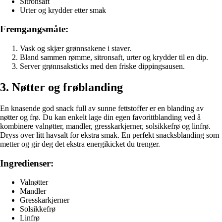
Sitronsaft
Urter og krydder etter smak
Fremgangsmåte:
Vask og skjær grønnsakene i staver.
Bland sammen rømme, sitronsaft, urter og krydder til en dip.
Server grønnsaksticks med den friske dippingsausen.
3. Nøtter og frøblanding
En knasende god snack full av sunne fettstoffer er en blanding av
nøtter og frø. Du kan enkelt lage din egen favorittblanding ved å
kombinere valnøtter, mandler, gresskarkjerner, solsikkefrø og linfrø.
Dryss over litt havsalt for ekstra smak. En perfekt snacksblanding som
metter og gir deg det ekstra energikicket du trenger.
Ingredienser:
Valnøtter
Mandler
Gresskarkjerner
Solsikkefrø
Linfrø