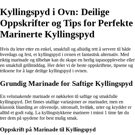
Kyllingspyd i Ovn: Deilige
Oppskrifter og Tips for Perfekte
Marinerte Kyllingspyd
Hvis du leter etter en enkel, smakfull og allsidig rett å servere til både
hverdags og fest, er kyllingspyd i ovnen et fantastisk alternativ. Med
riktig marinade og tilbehør kan du skape en herlig tapasopplevelse eller
en smakfull grillmiddag. Her deler vi de beste oppskriftene, tipsene og
triksene for å lage deilige kyllingspyd i ovnen.
Grundig Marinade for Saftige Kyllingspyd
En velsmakende marinade er nøkkelen til saftige og smakfulle
kyllingspyd. Det finnes utallige variasjoner av marinader, men en
klassisk blanding av olivenolje, sitronsaft, hvitløk, urter og krydder er
alltid et godt valg. La kyllingstykkene marinere i minst 1 time før du
trer dem på spydene for best mulig smak.
Oppskrift på Marinade til Kyllingspyd