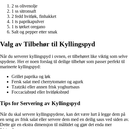
2 ss olivenolje
1 ss sitronsaft
2 fedd hvitløk, finhakket
1 ts paprikapulver
1 ts tørket oregano
Salt og pepper etter smak
Valg av Tilbehør til Kyllingspyd
Når du serverer kyllingspyd i ovnen, er tilbehøret like viktig som selve
spydene. Her er noen forslag til deilige tilbehør som passer perfekt til
marinerte kyllingspyd:
Grillet paprika og løk
Fersk salat med cherrytomater og agurk
Tzatziki eller annen frisk yoghurtsaus
Foccaciabrød eller hvitløksbrød
Tips for Servering av Kyllingspyd
Når du skal servere kyllingspydene, kan det være lurt å legge dem på
en seng av frisk salat eller servere dem med en deilig saus ved siden av.
Dette gir en ekstra dimensjon til måltidet og gjør det enda mer