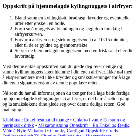
Oppskrift på hjemmelagde kyllingnuggets i airfryer:
Bland sammen kyllingkjøtt, brødrasp, krydder og eventuelle
urter etter ønske i en bolle.
Form små nuggets av blandingen og legg dem forsiktig i
airfryerkurven.
Forvarm airfryeren og stek nuggetsene i ca. 10-15 minutter,
eller til de er gyldne og gjennomstekte.
Server de hjemmelagde nuggetsene med en frisk salat eller din
favorittdip.
Med denne enkle oppskriften kan du glede deg over deilige og
sunne kyllingnuggets laget hjemme i din egen airfryer. Ikke nøl med
å eksperimentere med ulike krydder og smakstilsetninger for å lage
din egen signaturversjon av denne populære retten.
Nå som du har all informasjonen du trenger for å lage både ferdige
og hjemmelagde kyllingnuggets i airfryer, er det bare å sette i gang
og la smaksløkene dine glede seg over denne deilige retten. God
matlaging!
Klubbmat: Enkel festmat til mange
•
Chiafrø i vann: En sunn og
næringsrik drikk
•
Makaronistuing Oppskrift – En Enkel og Deilig
Måte å Nyte Makaroni
•
Chunky Cardigan Oppskrift: Gratis