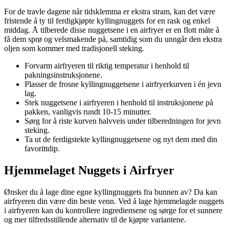
For de travle dagene når tidsklemma er ekstra stram, kan det være
fristende å ty til ferdigkjøpte kyllingnuggets for en rask og enkel
middag. Å tilberede disse nuggetsene i en airfryer er en flott måte å
få dem sprø og velsmakende på, samtidig som du unngår den ekstra
oljen som kommer med tradisjonell steking.
Forvarm airfryeren til riktig temperatur i henhold til
pakningsinstruksjonene.
Plasser de frosne kyllingnuggetsene i airfryerkurven i én jevn
lag.
Stek nuggetsene i airfryeren i henhold til instruksjonene på
pakken, vanligvis rundt 10-15 minutter.
Sørg for å riste kurven halvveis under tilberedningen for jevn
steking.
Ta ut de ferdigstekte kyllingnuggetsene og nyt dem med din
favorittdip.
Hjemmelaget Nuggets i Airfryer
Ønsker du å lage dine egne kyllingnuggets fra bunnen av? Da kan
airfryeren din være din beste venn. Ved å lage hjemmelagde nuggets
i airfryeren kan du kontrollere ingrediensene og sørge for et sunnere
og mer tilfredsstillende alternativ til de kjøpte variantene.