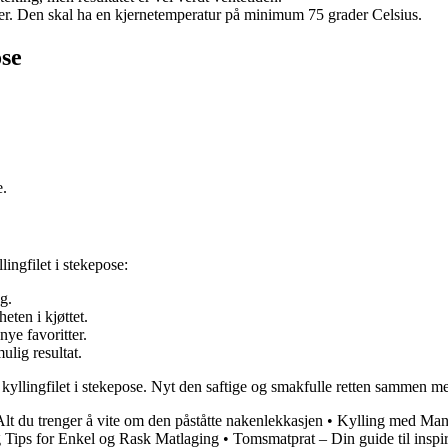
ter. Den skal ha en kjernetemperatur på minimum 75 grader Celsius.
ose
e.
lingfilet i stekepose:
g.
eten i kjøttet.
ye favoritter.
ulig resultat.
e kyllingfilet i stekepose. Nyt den saftige og smakfulle retten sammen 
t du trenger å vite om den påståtte nakenlekkasjen
•
Kylling med Man
 Tips for Enkel og Rask Matlaging
•
Tomsmatprat – Din guide til inspi