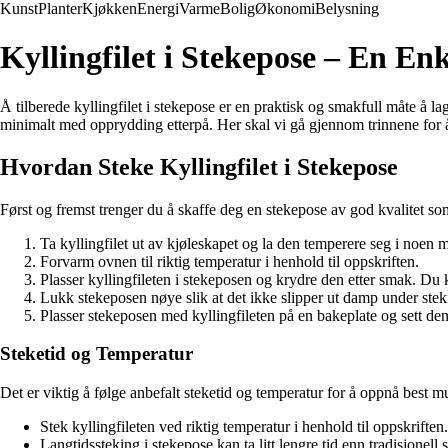
Kunst
Planter
Kjøkken
Energi
Varme
Bolig
Økonomi
Belysning
Kyllingfilet i Stekepose – En En
Å tilberede kyllingfilet i stekepose er en praktisk og smakfull måte å l
minimalt med opprydding etterpå. Her skal vi gå gjennom trinnene for å 
Hvordan Steke Kyllingfilet i Stekepose
Først og fremst trenger du å skaffe deg en stekepose av god kvalitet s
Ta kyllingfilet ut av kjøleskapet og la den temperere seg i noen m
Forvarm ovnen til riktig temperatur i henhold til oppskriften.
Plasser kyllingfileten i stekeposen og krydre den etter smak. Du k
Lukk stekeposen nøye slik at det ikke slipper ut damp under stek
Plasser stekeposen med kyllingfileten på en bakeplate og sett den
Steketid og Temperatur
Det er viktig å følge anbefalt steketid og temperatur for å oppnå best mu
Stek kyllingfileten ved riktig temperatur i henhold til oppskriften.
Langtidssteking i stekepose kan ta litt lengre tid enn tradisjonell 