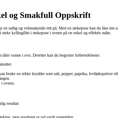
kel og Smakfull Oppskrift
age en saftig og velsmakende rett på. Med en stekepose kan du låse inn a
steke kyllingfilet i stekepose i ovnen på en enkel og effektiv måte.
om tåler varme i ovn. Deretter kan du begynne forberedelsene:
inutter.
an bruke en rekke krydder som salt, pepper, paprika, hvitløkspulver elle
ingen.
 i ovnen.
lig resultat:
steking, men resultatet er vel verdt ventetiden.