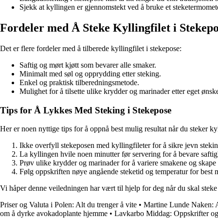
Sjekk at kyllingen er gjennomstekt ved å bruke et steketermome
Fordeler med Å Steke Kyllingfilet i Stekep
Det er flere fordeler med å tilberede kyllingfilet i stekepose:
Saftig og mørt kjøtt som bevarer alle smaker.
Minimalt med søl og opprydding etter steking.
Enkel og praktisk tilberedningsmetode.
Mulighet for å tilsette ulike krydder og marinader etter eget ønsk
Tips for Å Lykkes Med Steking i Stekepose
Her er noen nyttige tips for å oppnå best mulig resultat når du steker kyl
Ikke overfyll stekeposen med kyllingfileter for å sikre jevn stekin
La kyllingen hvile noen minutter før servering for å bevare saftigh
Prøv ulike krydder og marinader for å variere smakene og skape n
Følg oppskriften nøye angående steketid og temperatur for best m
Vi håper denne veiledningen har vært til hjelp for deg når du skal stek
Priser og Valuta i Polen: Alt du trenger å vite
•
Martine Lunde Naken: Al
om å dyrke avokadoplante hjemme
•
Lavkarbo Middag: Oppskrifter og