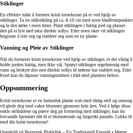
Stiklinger
En effektiv måte å formere kristi tornekrone på er ved hjelp av
stiklinger. Ta en stilkstikling på ca. 8-10 cm med noen bladfestepunkter
og la den tørke i noen timer. Plant stiklingen i fuktig jord og plasser
den på et lyst sted uten direkte sollys. Etter noen uker vil stiklingen
begynne å rote seg og etablere seg som en ny plante.
Vanning og Pleie av Stiklinger
Når du formerer kristi tornekrone ved hjelp av stiklinger, er det viktig å
holde jorden fuktig, men ikke våt. Sprøyt stiklingen regelmessig med
vann og beskytt den mot direkte sollys til røttene har etablert seg. Etter
hvert kan du tilpasse vanningsrutinen i tråd med plantens behov.
Oppsummering
Kristi tornekrone er en fantastisk plante som med riktig stell og omsorg
vil glede deg med vakre blomster gjennom hele året. Ved å følge disse
enkle stellrådene og prøve deg på formering med stiklinger, kan du
forvandle hjemmet ditt til et blomstrende og fargerikt paradis. Lykke til
med din kristi tornekrone!
Oppskrift på Bergensk Plukkfisk – En Tradisjonell Favoritt
•
Mørne