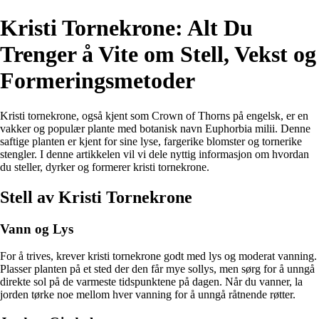
Kristi Tornekrone: Alt Du
Trenger å Vite om Stell, Vekst og
Formeringsmetoder
Kristi tornekrone, også kjent som Crown of Thorns på engelsk, er en
vakker og populær plante med botanisk navn Euphorbia milii. Denne
saftige planten er kjent for sine lyse, fargerike blomster og tornerike
stengler. I denne artikkelen vil vi dele nyttig informasjon om hvordan
du steller, dyrker og formerer kristi tornekrone.
Stell av Kristi Tornekrone
Vann og Lys
For å trives, krever kristi tornekrone godt med lys og moderat vanning.
Plasser planten på et sted der den får mye sollys, men sørg for å unngå
direkte sol på de varmeste tidspunktene på dagen. Når du vanner, la
jorden tørke noe mellom hver vanning for å unngå råtnende røtter.