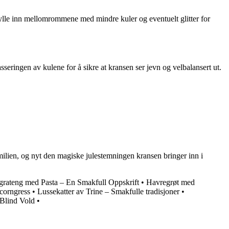
 fylle inn mellomrommene med mindre kuler og eventuelt glitter for
asseringen av kulene for å sikre at kransen ser jevn og velbalansert ut.
 familien, og nyt den magiske julestemningen kransen bringer inn i
grateng med Pasta – En Smakfull Oppskrift
•
Havregrøt med
corngress
•
Lussekatter av Trine – Smakfulle tradisjoner
•
Blind Vold
•