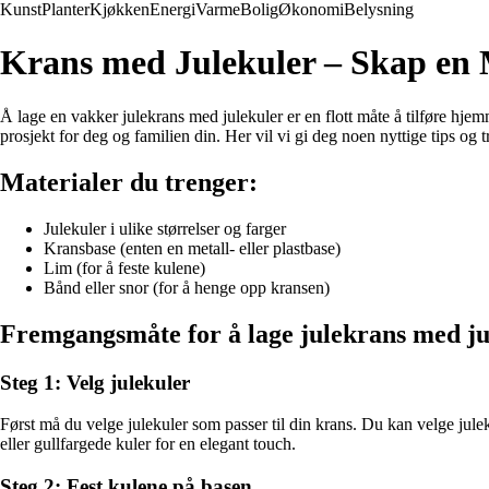
Kunst
Planter
Kjøkken
Energi
Varme
Bolig
Økonomi
Belysning
Krans med Julekuler – Skap en 
Å lage en vakker julekrans med julekuler er en flott måte å tilføre hje
prosjekt for deg og familien din. Her vil vi gi deg noen nyttige tips og 
Materialer du trenger:
Julekuler i ulike størrelser og farger
Kransbase (enten en metall- eller plastbase)
Lim (for å feste kulene)
Bånd eller snor (for å henge opp kransen)
Fremgangsmåte for å lage julekrans med ju
Steg 1: Velg julekuler
Først må du velge julekuler som passer til din krans. Du kan velge julek
eller gullfargede kuler for en elegant touch.
Steg 2: Fest kulene på basen