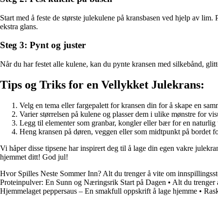
Start med å feste de største julekulene på kransbasen ved hjelp av lim.
ekstra glans.
Steg 3: Pynt og juster
Når du har festet alle kulene, kan du pynte kransen med silkebånd, glitter
Tips og Triks for en Vellykket Julekrans:
Velg en tema eller fargepalett for kransen din for å skape en s
Varier størrelsen på kulene og plasser dem i ulike mønstre for visu
Legg til elementer som granbar, kongler eller bær for en naturlig
Heng kransen på døren, veggen eller som midtpunkt på bordet fo
Vi håper disse tipsene har inspirert deg til å lage din egen vakre julekr
hjemmet ditt! God jul!
Hvor Spilles Neste Sommer Inn? Alt du trenger å vite om innspillingss
Proteinpulver: En Sunn og Næringsrik Start på Dagen
•
Alt du trenger
Hjemmelaget peppersaus – En smakfull oppskrift å lage hjemme
•
Rask