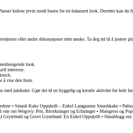
 Plasser kulene jevnt rundt basen for en balansert look. Deretter kan du
stjerner eller andre dekorasjoner etter ønske. Ta deg tid til å justere pl
ammenhengende look.
ell interesse.
 touch.
r å vise den frem.
ans med julekuler. Gjør det til en hyggelig og kreativ aktivitet for hele
tedene
•
Smash Kake Oppskrift – Enkel Langpanne Smashkake
•
Pølse
 å vite om Wegovy: Pris, Bivirkninger og Erfaringer
•
Maisgress og Pop
t Grytebrød og Grovt Grytebrød: En Enkel Oppskrift
•
Stinablogg om 