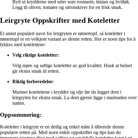
Bytt ut krydderne med urter som rosmarin, timian og hvitløk.
Legg til oliven, tomater og sitronskiver for en frisk smak.
Leirgryte Oppskrifter med Koteletter
Et annet populært navn for leirgryten er rømertopf, så koteletter i
rømertopf er en velkjent variant av denne retten. Her er noen tips for å
lykkes med kotelettene:
Velg riktige koteletter:
Velg møre og saftige koteletter av god kvalitet. Husk at beinet
gir ekstra smak til retten.
Riktig forberedelse:
Mariner kotelettene i krydder og olje før du legger dem i
leirgryten for ekstra smak. La dem gjerne ligge i marinaden over
natten.
Oppsummering:
Koteletter i leirgryte er en deilig og enkel måte å tilberede denne
populære retten på. Med noen enkle oppskrifter og tips kan du
imponere gjestene dine med saftige og smakfulle koteletter laget i en