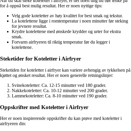
Når du skal steke koteletter i airfryer, er det noen ting du bør tenke på
for å oppnå best mulig resultat. Her er noen nyttige tips:
Velg gode koteletter av høy kvalitet for best smak og tekstur.
La kotelettene ligge i romtemperatur i noen minutter før steking
for jevnere resultat.
Krydre kotelettene med ønskede krydder og urter for ekstra
smak.
Forvarm airfryeren til riktig temperatur før du legger i
kotelettene.
Steketider for Koteletter i Airfryer
Steketiden for koteletter i airfryer kan variere avhengig av tykkelsen på
kjøttet og ønsket resultat. Her er noen generelle retningslinjer:
Svinekoteletter: Ca. 12-15 minutter ved 180 grader.
Nakkekoteletter: Ca. 10-12 minutter ved 200 grader.
Lammekoteletter: Ca. 8-10 minutter ved 190 grader.
Oppskrifter med Koteletter i Airfryer
Her er noen inspirerende oppskrifter du kan prøve med koteletter i
airfryeren din: