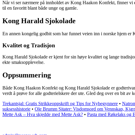
Når vi ser nærmere på innholdet av Kong Haakon Konfekt, finner vi en v
til en favoritt blant både unge og gamle.
Kong Harald Sjokolade
En annen kongelig godbit som har funnet veien inn i norske hjem er 
Kvalitet og Tradisjon
Kong Harald Sjokolade er kjent for sin høye kvalitet og lange tradisj
ekte smaksopplevelse.
Oppsummering
Både Kong Haakon Konfekt og Kong Harald Sjokolade er godterivariante
verdt å prøve for alle godterielskere der ute. Gled deg over en bit av
Trekantsjal: Gratis Strikkeoppskrift og Tips for Nybegynnere
•
Natron
suksesshistorie
•
Ole Brumm Sitater: Visdomsord om Vennskap, Kjærl
Mette Ask – Hva skjedde med Mette Ask?
•
Pasta med Røkelaks og E