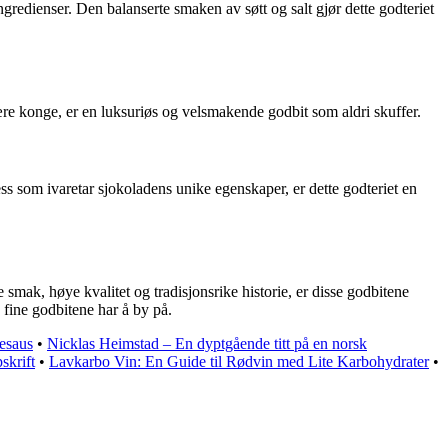
gredienser. Den balanserte smaken av søtt og salt gjør dette godteriet
e konge, er en luksuriøs og velsmakende godbit som aldri skuffer.
s som ivaretar sjokoladens unike egenskaper, er dette godteriet en
ak, høye kvalitet og tradisjonsrike historie, er disse godbitene
 fine godbitene har å by på.
esaus
•
Nicklas Heimstad – En dyptgående titt på en norsk
skrift
•
Lavkarbo Vin: En Guide til Rødvin med Lite Karbohydrater
•