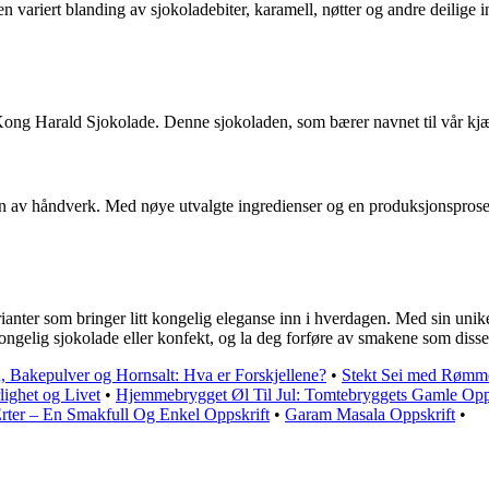
ariert blanding av sjokoladebiter, karamell, nøtter og andre deilige in
Kong Harald Sjokolade. Denne sjokoladen, som bærer navnet til vår kjær
on av håndverk. Med nøye utvalgte ingredienser og en produksjonsproses
r som bringer litt kongelig eleganse inn i hverdagen. Med sin unike sm
 kongelig sjokolade eller konfekt, og la deg forføre av smakene som disse
, Bakepulver og Hornsalt: Hva er Forskjellene?
•
Stekt Sei med Rømm
ighet og Livet
•
Hjemmebrygget Øl Til Jul: Tomtebryggets Gamle Opp
rter – En Smakfull Og Enkel Oppskrift
•
Garam Masala Oppskrift
•