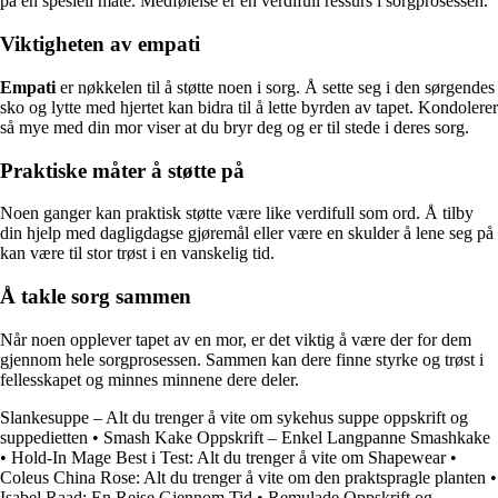
på en spesiell måte. Medfølelse er en verdifull ressurs i sorgprosessen.
Viktigheten av empati
Empati
er nøkkelen til å støtte noen i sorg. Å sette seg i den sørgendes
sko og lytte med hjertet kan bidra til å lette byrden av tapet. Kondolerer
så mye med din mor viser at du bryr deg og er til stede i deres sorg.
Praktiske måter å støtte på
Noen ganger kan praktisk støtte være like verdifull som ord. Å tilby
din hjelp med dagligdagse gjøremål eller være en skulder å lene seg på
kan være til stor trøst i en vanskelig tid.
Å takle sorg sammen
Når noen opplever tapet av en mor, er det viktig å være der for dem
gjennom hele sorgprosessen. Sammen kan dere finne styrke og trøst i
fellesskapet og minnes minnene dere deler.
Slankesuppe – Alt du trenger å vite om sykehus suppe oppskrift og
suppedietten
•
Smash Kake Oppskrift – Enkel Langpanne Smashkake
•
Hold-In Mage Best i Test: Alt du trenger å vite om Shapewear
•
Coleus China Rose: Alt du trenger å vite om den praktspragle planten
•
Isabel Raad: En Reise Gjennom Tid
•
Remulade Oppskrift og