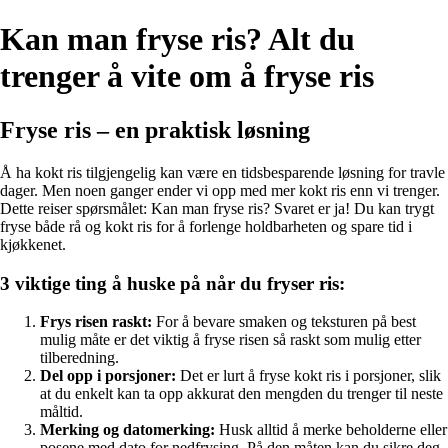
Kan man fryse ris? Alt du
trenger å vite om å fryse ris
Fryse ris – en praktisk løsning
Å ha kokt ris tilgjengelig kan være en tidsbesparende løsning for travle
dager. Men noen ganger ender vi opp med mer kokt ris enn vi trenger.
Dette reiser spørsmålet: Kan man fryse ris? Svaret er ja! Du kan trygt
fryse både rå og kokt ris for å forlenge holdbarheten og spare tid i
kjøkkenet.
3 viktige ting å huske på når du fryser ris:
Frys risen raskt:
For å bevare smaken og teksturen på best
mulig måte er det viktig å fryse risen så raskt som mulig etter
tilberedning.
Del opp i porsjoner:
Det er lurt å fryse kokt ris i porsjoner, slik
at du enkelt kan ta opp akkurat den mengden du trenger til neste
måltid.
Merking og datomerking:
Husk alltid å merke beholderne eller
posene med dato for nedfrysing. På den måten kan du sikre deg