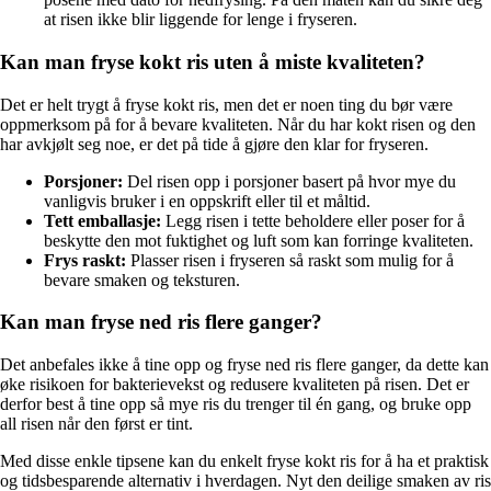
at risen ikke blir liggende for lenge i fryseren.
Kan man fryse kokt ris uten å miste kvaliteten?
Det er helt trygt å fryse kokt ris, men det er noen ting du bør være
oppmerksom på for å bevare kvaliteten. Når du har kokt risen og den
har avkjølt seg noe, er det på tide å gjøre den klar for fryseren.
Porsjoner:
Del risen opp i porsjoner basert på hvor mye du
vanligvis bruker i en oppskrift eller til et måltid.
Tett emballasje:
Legg risen i tette beholdere eller poser for å
beskytte den mot fuktighet og luft som kan forringe kvaliteten.
Frys raskt:
Plasser risen i fryseren så raskt som mulig for å
bevare smaken og teksturen.
Kan man fryse ned ris flere ganger?
Det anbefales ikke å tine opp og fryse ned ris flere ganger, da dette kan
øke risikoen for bakterievekst og redusere kvaliteten på risen. Det er
derfor best å tine opp så mye ris du trenger til én gang, og bruke opp
all risen når den først er tint.
Med disse enkle tipsene kan du enkelt fryse kokt ris for å ha et praktisk
og tidsbesparende alternativ i hverdagen. Nyt den deilige smaken av ris