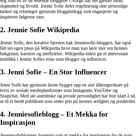
seg som en av de ledende bloggene i Norge når det gjelder mote,
skjønnhet og livsstil. Jennie Sofie deler regelmessig sine personlige
tanker og erfaringer gjennom blogginnlegg som engasjerer og
inspirerer følgerne sine.
2. Jennie Sofie Wikipedia
Jennie Sofie, den kreative hjernen bak Jenniesofie-bloggen, har også
fått sin egen plass på Wikipedia hvor man kan lære mer om hennes
bakgrunn, karriere og innflytelse. Wikipedia-siden gir et interessant
innblikk i Jennie Sofies reise som blogger og influencer.
3. Jenni Sofie – En Stor Influencer
Jenni Sofie har gjennom årene bygget opp en stor tilhengerskare på
tvers av sosiale medieplattformer som Instagram, YouTube og
Snapchat. Med sin autentiske og joviale personlighet har hun klart å nå
ut til et bredt publikum som setter pris på hennes ærlighet og positivitet.
4. Jenniesofieblogg – Et Mekka for
Inspirasjon
Jenniesofiebloggen fungerer som et mekka for inspirasjon for de som