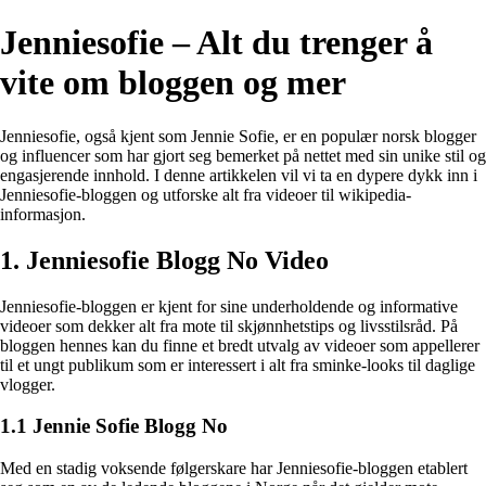
Jenniesofie – Alt du trenger å
vite om bloggen og mer
Jenniesofie, også kjent som Jennie Sofie, er en populær norsk blogger
og influencer som har gjort seg bemerket på nettet med sin unike stil og
engasjerende innhold. I denne artikkelen vil vi ta en dypere dykk inn i
Jenniesofie-bloggen og utforske alt fra videoer til wikipedia-
informasjon.
1. Jenniesofie Blogg No Video
Jenniesofie-bloggen er kjent for sine underholdende og informative
videoer som dekker alt fra mote til skjønnhetstips og livsstilsråd. På
bloggen hennes kan du finne et bredt utvalg av videoer som appellerer
til et ungt publikum som er interessert i alt fra sminke-looks til daglige
vlogger.
1.1 Jennie Sofie Blogg No
Med en stadig voksende følgerskare har Jenniesofie-bloggen etablert