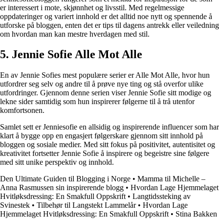
er interessert i mote, skjønnhet og livsstil. Med regelmessige
oppdateringer og variert innhold er det alltid noe nytt og spennende å
utforske på bloggen, enten det er tips til dagens antrekk eller veiledning
om hvordan man kan mestre hverdagen med stil.
5. Jennie Sofie Alle Mot Alle
En av Jennie Sofies mest populære serier er Alle Mot Alle, hvor hun
utfordrer seg selv og andre til å prøve nye ting og stå overfor ulike
utfordringer. Gjennom denne serien viser Jennie Sofie sitt modige og
lekne sider samtidig som hun inspirerer følgerne til å trå utenfor
komfortsonen.
Samlet sett er Jenniesofie en allsidig og inspirerende influencer som har
klart å bygge opp en engasjert følgerskare gjennom sitt innhold på
bloggen og sosiale medier. Med sitt fokus på positivitet, autentisitet og
kreativitet fortsetter Jennie Sofie å inspirere og begeistre sine følgere
med sitt unike perspektiv og innhold.
Den Ultimate Guiden til Blogging i Norge
•
Mamma til Michelle –
Anna Rasmussen sin inspirerende blogg
•
Hvordan Lage Hjemmelaget
Hvitløksdressing: En Smakfull Oppskrift
•
Langtidssteking av
Svinestek
•
Tilbehør til Langstekt Lammelår
•
Hvordan Lage
Hjemmelaget Hvitløksdressing: En Smakfull Oppskrift
•
Stina Bakken