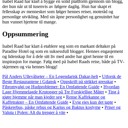
Isabel Raad har klart å bygge en solid plattform gjennom sin blogg,
der hun når ut til tusenvis av følgere daglig. Hun har skapt et
fellesskap av mennesker som følger hennes reiser, moteråd og
personlige utvikling. Med sin åpne personlighet og genuinitet har
hun vunnet hjertene til mange.
Oppsummering
Isabel Raad har klart å etablere seg som en markant deltaker på
Paradise Hotel og som en suksessfull blogger. Hennes engasjement
og lidenskap for å dele sitt liv med andre har gjort henne til en
inspirasjon for mange. Følg med på Isabel Raads reise, både på TV-
skjermen og via hennes blogg!
Pål Anders Ullevålseter – En Legendarisk Dakar-helt
•
Utforsk de
Beste Restaurantene i Gdansk
•
Oppskrift på strikket gresskar
•
Fibromyalgi og Hudproblemer: En Omfattende Guide
•
Hvordan
Lage Hjemmelagde Krutonger på Tre Forskjellige Måter
•
Ting å
gjøre hjemme når man kjeder seg
•
Rense Kaffekanne og
Kaffetrakter – En Omfattende Guide
•
Evig eies kun det tapte
•
Påskerebus, påske rebus og Karius og Baktus kostyme
•
Priser og
Valuta i Polen: Alt du trenger å vite
•