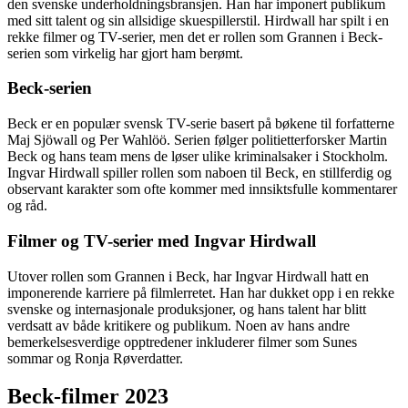
den svenske underholdningsbransjen. Han har imponert publikum
med sitt talent og sin allsidige skuespillerstil. Hirdwall har spilt i en
rekke filmer og TV-serier, men det er rollen som Grannen i Beck-
serien som virkelig har gjort ham berømt.
Beck-serien
Beck er en populær svensk TV-serie basert på bøkene til forfatterne
Maj Sjöwall og Per Wahlöö. Serien følger politietterforsker Martin
Beck og hans team mens de løser ulike kriminalsaker i Stockholm.
Ingvar Hirdwall spiller rollen som naboen til Beck, en stillferdig og
observant karakter som ofte kommer med innsiktsfulle kommentarer
og råd.
Filmer og TV-serier med Ingvar Hirdwall
Utover rollen som Grannen i Beck, har Ingvar Hirdwall hatt en
imponerende karriere på filmlerretet. Han har dukket opp i en rekke
svenske og internasjonale produksjoner, og hans talent har blitt
verdsatt av både kritikere og publikum. Noen av hans andre
bemerkelsesverdige opptredener inkluderer filmer som Sunes
sommar og Ronja Røverdatter.
Beck-filmer 2023