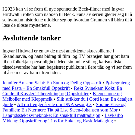
I 2023 kan vi se frem til nye spennende Beck-filmer med Ingvar
Hirdwall i rollen som naboen til Beck. Fans av serien gleder seg til å
se hvordan historiene utfolder seg og hvordan Grannen vil bidra til å
løse de uløste mysteriene.
Avsluttende tanker
Ingvar Hirdwall er en av de mest anerkjente skuespillerne i
Skandinavia, og hans bidrag til film- og TV-bransjen har gjort ham
til en folkekjær personlighet. Med sin unike stil og karismatiske
tilstedeværelse har han begeistret publikum i flere tiår, og vi ser frem
til å se mer av ham i fremtiden.
Jennifer Aniston Salat: En Sunn og Deilig Oppskrift
•
Pølsegrateng
med Pasta – En Smakfull Oppskrift
•
Røkt Svinekam Kokt: En
Guide til Kassler Tilberedning og Oppskrifter
•
Kleppsuppe og
Melboller med Kleppmelk
•
Slik strikker du i Cord kant: En detaljert
guide
•
Alt du trenger å vite om DNA sesong 3
•
Sophie Elise og
Familien: En Nærmere Titt på Lise Steen-Johansen som Mor
•
Langtidsstekt svineknoke: En smakfull mattradisjon
•
Lavkarbo
Middag: Oppskrifter og Tips for Enkel og Rask Matlaging
•