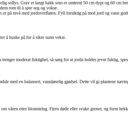
kelig sollys. Grav et langt hakk som er omtrent 50 cm dypt og 60 cm bre
 dem rom til å spre seg og vokse.
ten er på nivå med jordoverflaten. Fyll forsiktig på med jord og vann godt
er å huske på for å sikre sunn vekst.
trenger moderat fuktighet, så sørg for at jorda holdes jevnt fuktig, spesi
dsle med en balansert, vannløselig gjødsel. Dette vil gi plantene nærin
re om våren etter blomstring. Fjern døde eller svake grener, og form hek