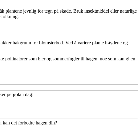
åk plantene jevnlig for tegn på skade. Bruk insektmiddel eller naturlige
efolkning.
vakker bakgrunn for blomsterbed. Ved å variere plante høydene og
rekke pollinatorer som bier og sommerfugler til hagen, noe som kan gi en
er pergola i dag!
n kan det forbedre hagen din?