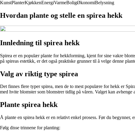
Kunst
Planter
Kjøkken
Energi
Varme
Bolig
Økonomi
Belysning
Hvordan plante og stelle en spirea hekk
Innledning til spirea hekk
Spirea er en populær plante for hekkforming, kjent for sine vakre blom
på spireas estetikk, er det også praktiske grunner til å velge denne plante
Valg av riktig type spirea
Det finnes flere typer spirea, men de to mest populære for hekk er Spir
med hvite blomster som blomstrer tidlig på våren. Valget kan avhenge 
Plante spirea hekk
Å plante en spirea hekk er en relativt enkel prosess. Før du begynner, er 
Følg disse trinnene for planting: