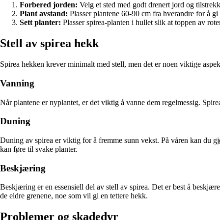
Forbered jorden:
Velg et sted med godt drenert jord og tilstrek
Plant avstand:
Plasser plantene 60-90 cm fra hverandre for å gi
Sett planter:
Plasser spirea-planten i hullet slik at toppen av ro
Stell av spirea hekk
Spirea hekken krever minimalt med stell, men det er noen viktige aspekt
Vanning
Når plantene er nyplantet, er det viktig å vanne dem regelmessig. Spirea 
Duning
Duning av spirea er viktig for å fremme sunn vekst. På våren kan du gjø
kan føre til svake planter.
Beskjæring
Beskjæring er en essensiell del av stell av spirea. Det er best å beskjæ
de eldre grenene, noe som vil gi en tettere hekk.
Problemer og skadedyr