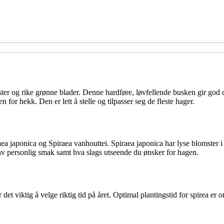
ster og rike grønne blader. Denne hardføre, løvfellende busken gir god
n for hekk. Den er lett å stelle og tilpasser seg de fleste hager.
aea japonica og Spiraea vanhouttei. Spiraea japonica har lyse blomster 
av personlig smak samt hva slags utseende du ønsker for hagen.
det viktig å velge riktig tid på året. Optimal plantingstid for spirea er 