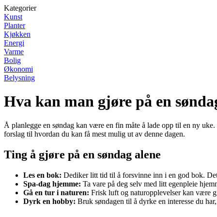
Kategorier
Kunst
Planter
Kjøkken
Energi
Varme
Bolig
Økonomi
Belysning
Hva kan man gjøre på en sønda
Å planlegge en søndag kan være en fin måte å lade opp til en ny uke. E
forslag til hvordan du kan få mest mulig ut av denne dagen.
Ting å gjøre på en søndag alene
Les en bok:
Dediker litt tid til å forsvinne inn i en god bok. D
Spa-dag hjemme:
Ta vare på deg selv med litt egenpleie hjem
Gå en tur i naturen:
Frisk luft og naturopplevelser kan være gi
Dyrk en hobby:
Bruk søndagen til å dyrke en interesse du har, 