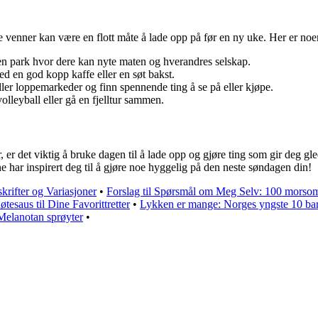
enner kan være en flott måte å lade opp på før en ny uke. Her er noen 
en park hvor dere kan nyte maten og hverandres selskap.
d en god kopp kaffe eller en søt bakst.
ler loppemarkeder og finn spennende ting å se på eller kjøpe.
volleyball eller gå en fjelltur sammen.
, er det viktig å bruke dagen til å lade opp og gjøre ting som gir deg 
e har inspirert deg til å gjøre noe hyggelig på den neste søndagen din!
krifter og Variasjoner
•
Forslag til Spørsmål om Meg Selv: 100 morso
øtesaus til Dine Favorittretter
•
Lykken er mange: Norges yngste 10 ba
Melanotan sprøyter
•