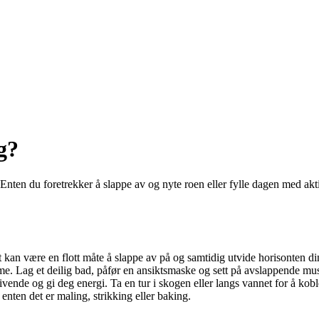
g?
nten du foretrekker å slappe av og nyte roen eller fylle dagen med akti
et kan være en flott måte å slappe av på og samtidig utvide horisonten di
me. Lag et deilig bad, påfør en ansiktsmaske og sett på avslappende mu
vende og gi deg energi. Ta en tur i skogen eller langs vannet for å kobl
enten det er maling, strikking eller baking.