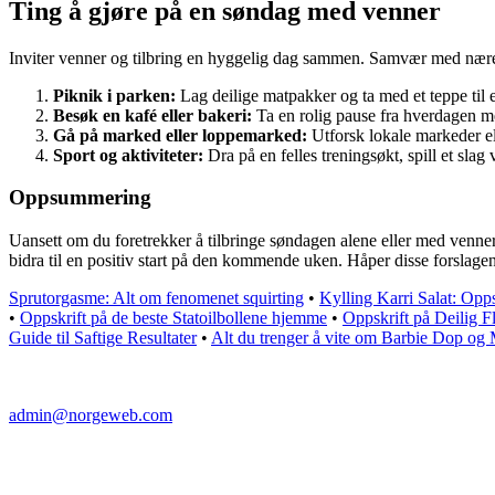
Ting å gjøre på en søndag med venner
Inviter venner og tilbring en hyggelig dag sammen. Samvær med nære v
Piknik i parken:
Lag deilige matpakker og ta med et teppe til 
Besøk en kafé eller bakeri:
Ta en rolig pause fra hverdagen me
Gå på marked eller loppemarked:
Utforsk lokale markeder el
Sport og aktiviteter:
Dra på en felles treningsøkt, spill et slag 
Oppsummering
Uansett om du foretrekker å tilbringe søndagen alene eller med venner
bidra til en positiv start på den kommende uken. Håper disse forslagen
Sprutorgasme: Alt om fenomenet squirting
•
Kylling Karri Salat: Opps
•
Oppskrift på de beste Statoilbollene hjemme
•
Oppskrift på Deilig Fl
Guide til Saftige Resultater
•
Alt du trenger å vite om Barbie Dop og 
admin@norgeweb.com