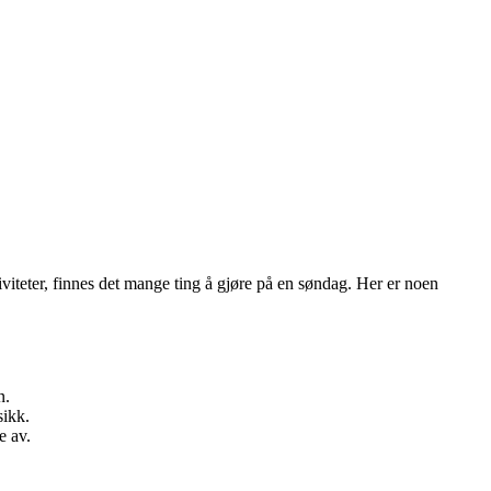
viteter, finnes det mange ting å gjøre på en søndag. Her er noen
n.
sikk.
e av.