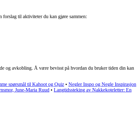
forslag til aktiviteter du kan gjøre sammen:
glede og avkobling. Å være bevisst på hvordan du bruker tiden din kan
mme spørsmål til Kahoot og Quiz
•
Negler Inspo og Negle Inspirasjon
rnsmor, June-Maria Ruud
•
Langtidssteking av Nakkekoteletter: En