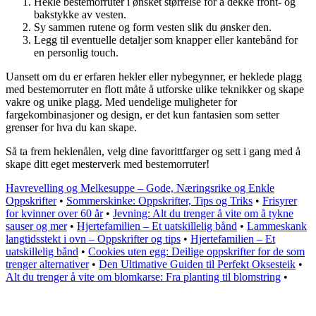
Hekle bestemorruter i ønsket størrelse for å dekke front- og
bakstykke av vesten.
Sy sammen rutene og form vesten slik du ønsker den.
Legg til eventuelle detaljer som knapper eller kantebånd for
en personlig touch.
Uansett om du er erfaren hekler eller nybegynner, er heklede plagg
med bestemorruter en flott måte å utforske ulike teknikker og skape
vakre og unike plagg. Med uendelige muligheter for
fargekombinasjoner og design, er det kun fantasien som setter
grenser for hva du kan skape.
Så ta frem heklenålen, velg dine favorittfarger og sett i gang med å
skape ditt eget mesterverk med bestemorruter!
Havrevelling og Melkesuppe – Gode, Næringsrike og Enkle
Oppskrifter
•
Sommerskinke: Oppskrifter, Tips og Triks
•
Frisyrer
for kvinner over 60 år
•
Jevning: Alt du trenger å vite om å tykne
sauser og mer
•
Hjertefamilien – Et uatskillelig bånd
•
Lammeskank
langtidsstekt i ovn – Oppskrifter og tips
•
Hjertefamilien – Et
uatskillelig bånd
•
Cookies uten egg: Deilige oppskrifter for de som
trenger alternativer
•
Den Ultimative Guiden til Perfekt Oksesteik
•
Alt du trenger å vite om blomkarse: Fra planting til blomstring
•