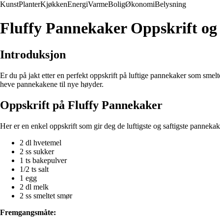
Kunst
Planter
Kjøkken
Energi
Varme
Bolig
Økonomi
Belysning
Fluffy Pannekaker Oppskrift og
Introduksjon
Er du på jakt etter en perfekt oppskrift på luftige pannekaker som smelte
heve pannekakene til nye høyder.
Oppskrift på Fluffy Pannekaker
Her er en enkel oppskrift som gir deg de luftigste og saftigste panneka
2 dl hvetemel
2 ss sukker
1 ts bakepulver
1/2 ts salt
1 egg
2 dl melk
2 ss smeltet smør
Fremgangsmåte: