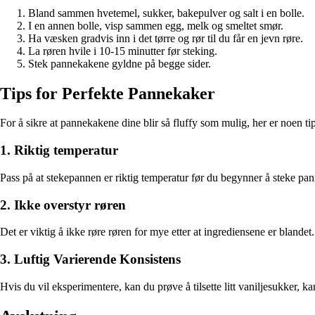
Bland sammen hvetemel, sukker, bakepulver og salt i en bolle.
I en annen bolle, visp sammen egg, melk og smeltet smør.
Ha væsken gradvis inn i det tørre og rør til du får en jevn røre.
La røren hvile i 10-15 minutter før steking.
Stek pannekakene gyldne på begge sider.
Tips for Perfekte Pannekaker
For å sikre at pannekakene dine blir så fluffy som mulig, her er noen ti
1. Riktig temperatur
Pass på at stekepannen er riktig temperatur før du begynner å steke pa
2. Ikke overstyr røren
Det er viktig å ikke røre røren for mye etter at ingrediensene er blandet.
3. Luftig Varierende Konsistens
Hvis du vil eksperimentere, kan du prøve å tilsette litt vaniljesukker, kan