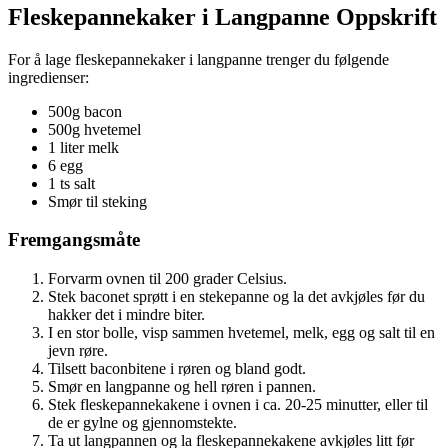
Fleskepannekaker i Langpanne Oppskrift
For å lage fleskepannekaker i langpanne trenger du følgende
ingredienser:
500g bacon
500g hvetemel
1 liter melk
6 egg
1 ts salt
Smør til steking
Fremgangsmåte
Forvarm ovnen til 200 grader Celsius.
Stek baconet sprøtt i en stekepanne og la det avkjøles før du
hakker det i mindre biter.
I en stor bolle, visp sammen hvetemel, melk, egg og salt til en
jevn røre.
Tilsett baconbitene i røren og bland godt.
Smør en langpanne og hell røren i pannen.
Stek fleskepannekakene i ovnen i ca. 20-25 minutter, eller til
de er gylne og gjennomstekte.
Ta ut langpannen og la fleskepannekakene avkjøles litt før