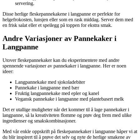
servering.
Disse herlige fleskepannekakene i langpanne er perfekte for
helgefrokosten, lunsjen eller som en rask middag. Server dem med
en frisk salat eller et speilegg på toppen for ekstra smak.
Andre Variasjoner av Pannekaker i
Langpanne
Utover fleskepannekaker kan du eksperimentere med andre
spennende variasjoner av pannekaker i langpanne. Her er noen
ideer:
Langpannekake med sjokoladebiter
Pannekake i langpanne med bær
Fruktig langpannekake med epler og kanel
Vegansk pannekake i langpanne med plantebasert melk
Det er utallige muligheter når det kommer til å lage pannekaker i
langpanne, så la kreativiteten flomme og prøv deg frem med ulike
ingredienser og smakskombinasjoner.
Med vår enkle oppskrift på fleskepannekaker i langpanne håper vi at
du blir inspirert til å prøve det selv og nyte de herlige smakene av