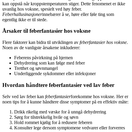
kan oppstå når kroppstemperaturen stiger. Dette fenomenet er ikke
uvanlig hos voksne, spesielt ved høy feber.
Feberhallusinasjoner
innebærer å se, høre eller føle ting som
egentlig ikke er til stede.
Årsaker til feberfantasier hos voksne
Flere faktorer kan bidra til utviklingen av
feberfantasier hos voksne
.
Noen av de vanligste årsakene inkluderer:
Feberens påvirkning på hjernen
Dehydrering som kan følge med feber
Tretthet og søvnmangel
Underliggende sykdommer eller infeksjoner
Hvordan håndtere feberfantasier ved lav feber
Selv ved lav feber kan
feberfantasier
forekomme hos voksne. Her er
noen tips for å kunne håndtere disse symptomer på en effektiv måte:
Drikk rikelig med væske for å unngå dehydrering
Sørg for tilstrekkelig hvile og søvn
Hold rommet kjølig for å redusere feberen
Konsulter lege dersom symptomene vedvarer eller forverres