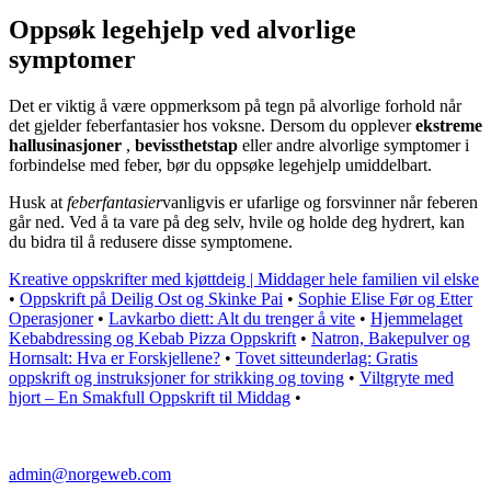
Oppsøk legehjelp ved alvorlige
symptomer
Det er viktig å være oppmerksom på tegn på alvorlige forhold når
det gjelder feberfantasier hos voksne. Dersom du opplever
ekstreme
hallusinasjoner
,
bevissthetstap
eller andre alvorlige symptomer i
forbindelse med feber, bør du oppsøke legehjelp umiddelbart.
Husk at
feberfantasier
vanligvis er ufarlige og forsvinner når feberen
går ned. Ved å ta vare på deg selv, hvile og holde deg hydrert, kan
du bidra til å redusere disse symptomene.
Kreative oppskrifter med kjøttdeig | Middager hele familien vil elske
•
Oppskrift på Deilig Ost og Skinke Pai
•
Sophie Elise Før og Etter
Operasjoner
•
Lavkarbo diett: Alt du trenger å vite
•
Hjemmelaget
Kebabdressing og Kebab Pizza Oppskrift
•
Natron, Bakepulver og
Hornsalt: Hva er Forskjellene?
•
Tovet sitteunderlag: Gratis
oppskrift og instruksjoner for strikking og toving
•
Viltgryte med
hjort – En Smakfull Oppskrift til Middag
•
admin@norgeweb.com