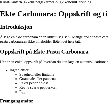
Kunst
Planter
Kjøkken
Energi
Varme
Bolig
Økonomi
Belysning
Ekte Carbonara: Oppskrift og ti
Introduksjon
Å lage en ekte carbonara er en kunst i seg selv. Mange tror at pasta car
pasta carbonaraen ikke inneholder fløte i det hele tatt.
Oppskrift på Ekte Pasta Carbonara
Her er en enkel oppskrift på hvordan du kan lage en autentisk carbonar
Ingredienser:
Spaghetti eller linguine
Guanciale eller pancetta
Revet pecorino ost
Revne svarte pepperkorn
Egg
Fremgangsmåte: