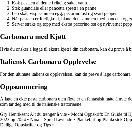
Kok pastaen al dente i rikelig saltet vann.
Stek guanciale eller pancetta sprøtt i en panne.
I en skål, visp sammen egg, pecorino ost og svart pepper.
Når pastaen er ferdigkokt, bland den sammen med pancetta og eg
Server straks og topp med ekstra pecorino ost og nykvernet pepp
Carbonara med Kjøtt
Hvis du ønsker å legge til ekstra kjøtt i din carbonara, kan du prøve å b
Italiensk Carbonara Opplevelse
For den ultimate italienske opplevelsen, kan du prøve å lage carbonara
Oppsummering
Å lage en ekte pasta carbonara uten fløte er en fantastisk måte å nyte 
som tar deg med til de italienske trattoriaene.
Gry Henriksen: Alt du trenger å vite
•
Mochi Oppskrift: En Guide til 
2023 og 2024
•
Nina – Sprell Levende
•
Plankebiff og Plankestek Opps
Deilige Oppskrifter og Tips
•