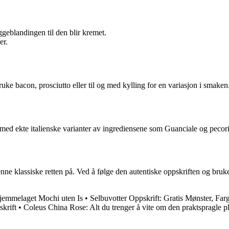
geblandingen til den blir kremet.
er.
ruke bacon, prosciutto eller til og med kylling for en variasjon i smaken
 med ekte italienske varianter av ingrediensene som Guanciale og pecor
denne klassiske retten på. Ved å følge den autentiske oppskriften og br
Hjemmelaget Mochi uten Is
•
Selbuvotter Oppskrift: Gratis Mønster, Fa
krift
•
Coleus China Rose: Alt du trenger å vite om den praktspragle p