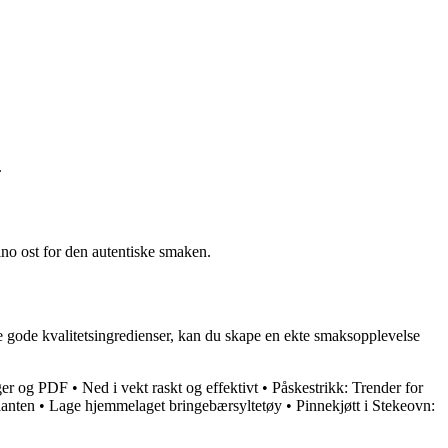
.
ino ost for den autentiske smaken.
uke gode kvalitetsingredienser, kan du skape en ekte smaksopplevelse
rger og PDF
•
Ned i vekt raskt og effektivt
•
Påskestrikk: Trender for
lanten
•
Lage hjemmelaget bringebærsyltetøy
•
Pinnekjøtt i Stekeovn: